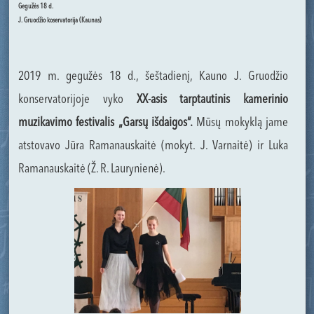
Gegužės 18 d.
J. Gruodžio koservatorija (Kaunas)
2019 m. gegužės 18 d., šeštadienį, Kauno J. Gruodžio
konservatorijoje vyko
XX-asis tarptautinis kamerinio
muzikavimo festivalis „Garsų išdaigos”.
Mūsų mokyklą jame
atstovavo Jūra Ramanauskaitė (mokyt. J. Varnaitė) ir Luka
Ramanauskaitė (Ž. R. Laurynienė).