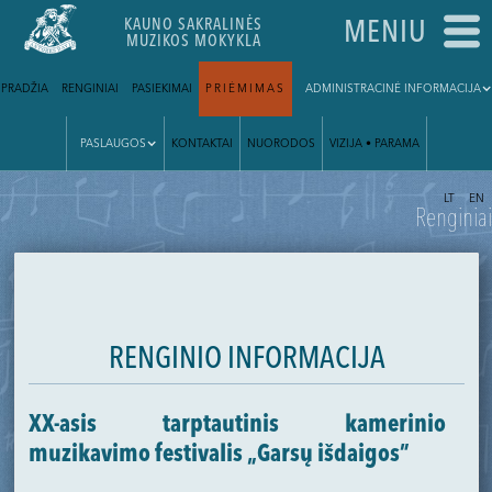
KAUNO SAKRALINĖS
MENIU
MUZIKOS MOKYKLA
PRADŽIA
RENGINIAI
PASIEKIMAI
PRIĖMIMAS
ADMINISTRACINĖ INFORMACIJA
PASLAUGOS
KONTAKTAI
NUORODOS
VIZIJA • PARAMA
|
LT
EN
Renginiai
RENGINIO INFORMACIJA
XX-asis tarptautinis kamerinio
muzikavimo festivalis „Garsų išdaigos”