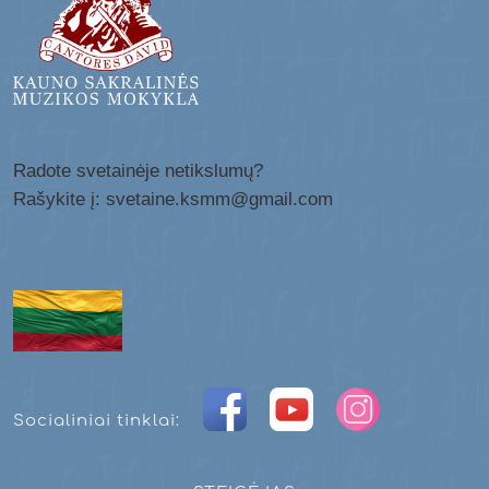
Radote svetainėje netikslumų?
Rašykite į: svetaine.ksmm@gmail.com
Socialiniai tinklai: