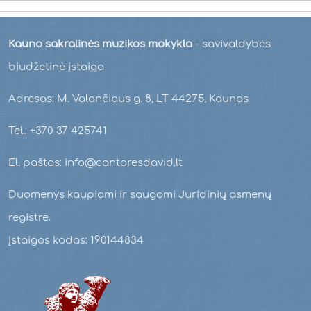
Kauno sakralinės muzikos mokykla
- savivaldybės
biudžetinė įstaiga
Adresas: M. Valančiaus g. 8, LT-44275, Kaunas
Tel.: +370 37 425741
El. paštas: info@cantoresdavid.lt
Duomenys kaupiami ir saugomi Juridinių asmenų
registre.
Įstaigos kodas: 190144834