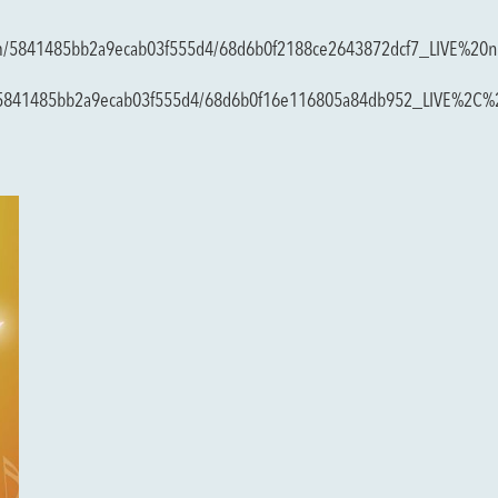
es.com/5841485bb2a9ecab03f555d4/68d6b0f2188ce2643872dcf7_LIVE%20nu
les.com/5841485bb2a9ecab03f555d4/68d6b0f16e116805a84db952_LIV