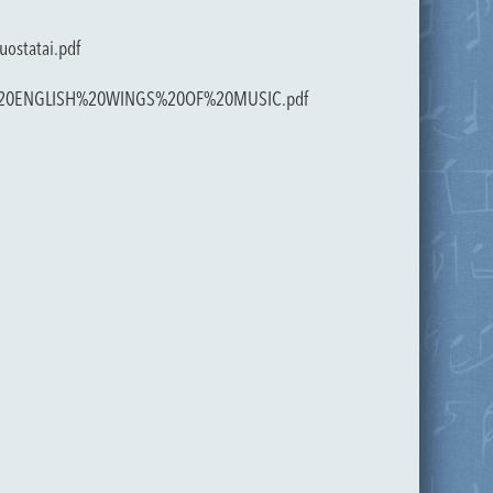
ostatai.pdf
E%2C%20ENGLISH%20WINGS%20OF%20MUSIC.pdf