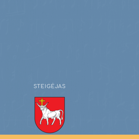
STEIGĖJAS
Kauno miesto savivaldybė