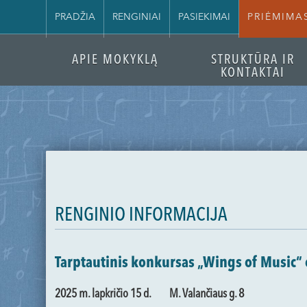
PRADŽIA
RENGINIAI
PASIEKIMAI
PRIĖMIMA
APIE MOKYKLĄ
STRUKTŪRA IR
KONTAKTAI
RENGINIO INFORMACIJA
Tarptautinis konkursas „Wings of Music“ e
2025 m. lapkričio 15 d.
M. Valančiaus g. 8