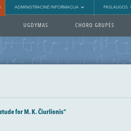
S
ADMINISTRACINĖ INFORMACIJA
PASLAUGOS
UGDYMAS
CHORO GRUPĖS
tude for M. K. Čiurlionis“