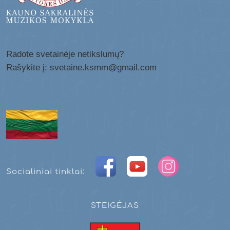
Radote svetainėje netikslumų?
Rašykite į: svetaine.ksmm@gmail.com
Socialiniai tinklai:
STEIGĖJAS