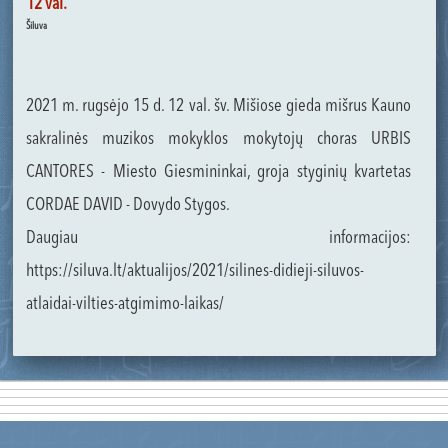
12 val.
Šiluva
2021 m. rugsėjo 15 d. 12 val. šv. Mišiose gieda mišrus Kauno
sakralinės muzikos mokyklos mokytojų choras URBIS
CANTORES - Miesto Giesmininkai, groja styginių kvartetas
CORDAE DAVID - Dovydo Stygos.
Daugiau informacijos:
https://siluva.lt/aktualijos/2021/silines-didieji-siluvos-
atlaidai-vilties-atgimimo-laikas/