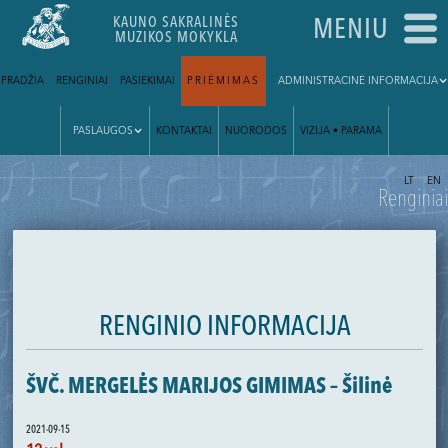
KAUNO SAKRALINĖS
MENIU
MUZIKOS MOKYKLA
PRADŽIA
RENGINIAI
PASIEKIMAI
PRIĖMIMAS
ADMINISTRACINĖ INFORMACIJA
PASLAUGOS
KONTAKTAI
NUORODOS
VIZIJA • PARAMA
|
LT
EN
Renginiai
RENGINIO INFORMACIJA
ŠVČ. MERGELĖS MARIJOS GIMIMAS – Šilinė
2021-09-15