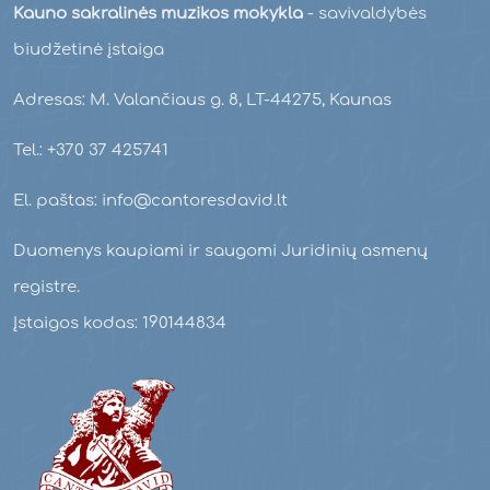
Kauno sakralinės muzikos mokykla
- savivaldybės
biudžetinė įstaiga
Adresas: M. Valančiaus g. 8, LT-44275, Kaunas
Tel.: +370 37 425741
El. paštas: info@cantoresdavid.lt
Duomenys kaupiami ir saugomi Juridinių asmenų
registre.
Įstaigos kodas: 190144834