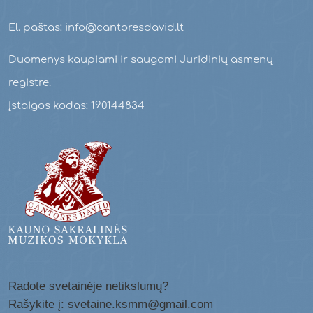
El. paštas: info@cantoresdavid.lt
Duomenys kaupiami ir saugomi Juridinių asmenų
registre.
Įstaigos kodas: 190144834
Radote svetainėje netikslumų?
Rašykite į: svetaine.ksmm@gmail.com