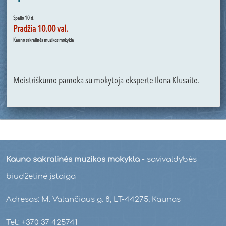
Spalio 10 d.
Pradžia 10.00 val.
Kauno sakralinės muzikos mokykla
Meistriškumo pamoka su mokytoja-eksperte Ilona Klusaite.
Kauno sakralinės muzikos mokykla
- savivaldybės
biudžetinė įstaiga
Adresas: M. Valančiaus g. 8, LT-44275, Kaunas
Tel.: +370 37 425741