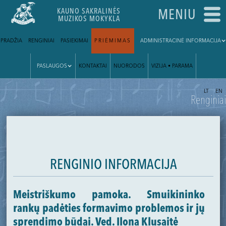
KAUNO SAKRALINĖS
MENIU
MUZIKOS MOKYKLA
PRADŽIA
RENGINIAI
PASIEKIMAI
PRIĖMIMAS
ADMINISTRACINĖ INFORMACIJA
PASLAUGOS
KONTAKTAI
NUORODOS
VIZIJA • PARAMA
|
LT
EN
Renginiai
RENGINIO INFORMACIJA
Meistriškumo pamoka. Smuikininko
rankų padėties formavimo problemos ir jų
sprendimo būdai. Ved. Ilona Klusaitė