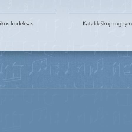
tikos kodeksas
Katalikiškojo ugdymo