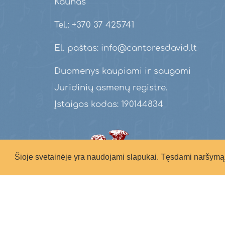
Kaunas
Tel.: +370 37 425741
El. paštas: info@cantoresdavid.lt
Duomenys kaupiami ir saugomi
Juridinių asmenų registre.
Įstaigos kodas: 190144834
Šioje svetainėje yra naudojami slapukai. Tęsdami naršymą 