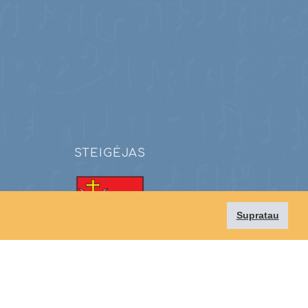
STEIGĖJAS
Supratau
Kauno miesto savivaldybė