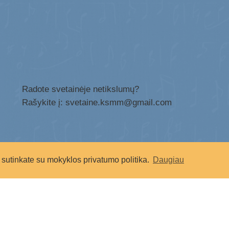
Radote svetainėje netikslumų?
Rašykite į: svetaine.ksmm@gmail.com
sutinkate su mokyklos privatumo politika.
Daugiau
Socialiniai tinklai: