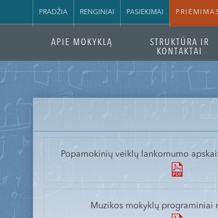
PRADŽIA
RENGINIAI
PASIEKIMAI
PRIĖMIMA
APIE MOKYKLĄ
STRUKTŪRA IR
KONTAKTAI
Popamokinių veiklų lankomumo apskait
Muzikos mokyklų programiniai r