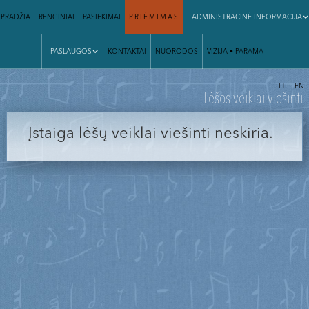
PRADŽIA
RENGINIAI
PASIEKIMAI
PRIĖMIMAS
ADMINISTRACINĖ INFORMACIJA
PASLAUGOS
KONTAKTAI
NUORODOS
VIZIJA • PARAMA
|
LT
EN
Lėšos veiklai viešinti
Įstaiga lėšų veiklai viešinti neskiria.