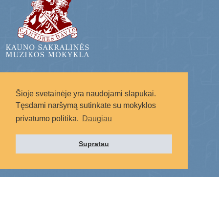
Radote svetainėje netikslumų?
Šioje svetainėje yra naudojami slapukai.
Rašykite į: svetaine.ksmm@gmail.com
Tęsdami naršymą sutinkate su mokyklos
privatumo politika.
Daugiau
Supratau
Socialiniai tinklai: