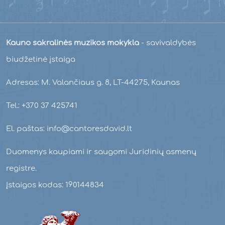
Kauno sakralinės muzikos mokykla
- savivaldybės
biudžetinė įstaiga
Adresas: M. Valančiaus g. 8, LT-44275, Kaunas
Tel.: +370 37 425741
El. paštas: info@cantoresdavid.lt
Duomenys kaupiami ir saugomi Juridinių asmenų
registre.
Įstaigos kodas: 190144834