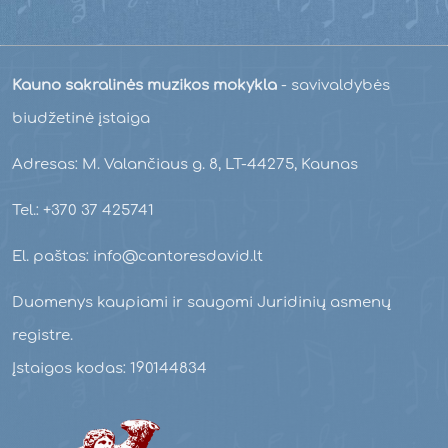
Kauno sakralinės muzikos mokykla
- savivaldybės
biudžetinė įstaiga
Adresas: M. Valančiaus g. 8, LT-44275, Kaunas
Tel.: +370 37 425741
El. paštas: info@cantoresdavid.lt
Duomenys kaupiami ir saugomi Juridinių asmenų
registre.
Įstaigos kodas: 190144834