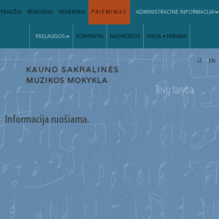
PRADŽIA
RENGINIAI
PASIEKIMAI
PRIĖMIMAS
ADMINISTRACINĖ INFORMACIJA
PASLAUGOS
KONTAKTAI
NUORODOS
VIZIJA • PARAMA
|
LT
EN
KAUNO
SAKRALINĖS
MUZIKOS MOKYKLA
Tėvų taryba
Informacija ruošiama.