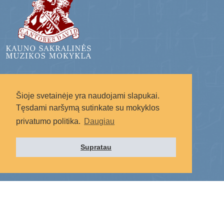
Radote svetainėje netikslumų?
Šioje svetainėje yra naudojami slapukai.
Rašykite į: svetaine.ksmm@gmail.com
Tęsdami naršymą sutinkate su mokyklos
privatumo politika.
Daugiau
Supratau
Socialiniai tinklai: