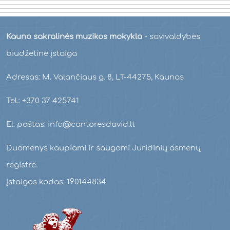
Kauno sakralinės muzikos mokykla
- savivaldybės
biudžetinė įstaiga
Adresas: M. Valančiaus g. 8, LT-44275, Kaunas
Tel.: +370 37 425741
El. paštas: info@cantoresdavid.lt
Duomenys kaupiami ir saugomi Juridinių asmenų
registre.
Įstaigos kodas: 190144834