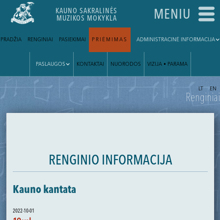
KAUNO SAKRALINĖS
MENIU
MUZIKOS MOKYKLA
PRADŽIA
RENGINIAI
PASIEKIMAI
PRIĖMIMAS
ADMINISTRACINĖ INFORMACIJA
PASLAUGOS
KONTAKTAI
NUORODOS
VIZIJA • PARAMA
|
LT
EN
Renginiai
RENGINIO INFORMACIJA
Kauno kantata
2022-10-01