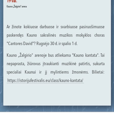
19 val.
Kauno „Žalgirio“ arena
Ar žinote kokiuose darbuose ir svarbiuose pasiruošimuose
paskendęs Kauno sakralinės muzikos mokyklos choras
"Cantores David"? Rugsėjo 30 d. ir spalio 1 d.
Kauno „Žalgirio“ arenoje bus atliekama "Kauno kantata". Tai
nepaprasta, žiūrovus įtraukianti muzikinė patirtis, sukurta
specialiai Kaunui ir jį mylintiems žmonėms. Bilietai:
https://istorijufestivalis.eu/class/kauno-kantata/