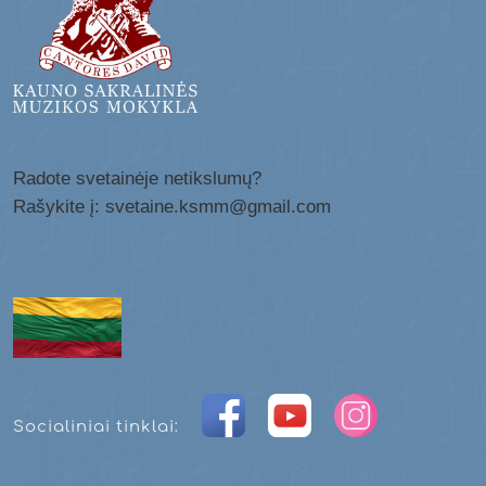
Radote svetainėje netikslumų?
Rašykite į: svetaine.ksmm@gmail.com
Socialiniai tinklai: