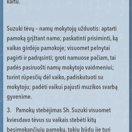
kartu.
Suzuki tėvų – namų mokytojų užduotis: aptarti
pamoką grįžtant namo; paskatinti prisiminti, ką
vaikas girdėjo pamokoje; visuomet pelnytai
pagirti ir padrąsinti; groti namuose pačiam, tai
padės pasiruošti namų mokytojo vaidmeniui;
turint rūpesčių dėl vaiko, padiskutuoti su
mokytoju; padėti vaikui pajusti muzikos svarbą
gyvenime.
3. Pamokų stebėjimas Sh. Suzuki visuomet
kviesdavo tėvus su vaikais stebėti kitų
besimokančiųjų pamokų, tokiu būdu jie turi