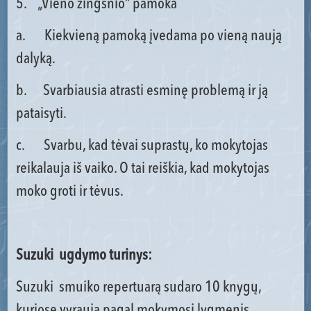
5. „Vieno žingsnio“ pamoka
a. Kiekvieną pamoką įvedama po vieną naują
dalyką.
b. Svarbiausia atrasti esminę problemą ir ją
pataisyti.
c. Svarbu, kad tėvai suprastų, ko mokytojas
reikalauja iš vaiko. O tai reiškia, kad mokytojas
moko groti ir tėvus.
Suzuki ugdymo turinys:
Suzuki smuiko repertuarą sudaro 10 knygų,
kuriose vyrauja pagal mokymosi lygmenis