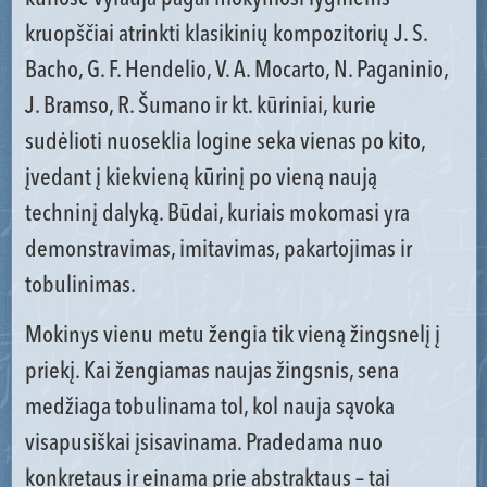
kruopščiai atrinkti klasikinių kompozitorių J. S.
Bacho, G. F. Hendelio, V. A. Mocarto, N. Paganinio,
J. Bramso, R. Šumano ir kt. kūriniai, kurie
sudėlioti nuoseklia logine seka vienas po kito,
įvedant į kiekvieną kūrinį po vieną naują
techninį dalyką. Būdai, kuriais mokomasi yra
demonstravimas, imitavimas, pakartojimas ir
tobulinimas.
Mokinys vienu metu žengia tik vieną žingsnelį į
priekį. Kai žengiamas naujas žingsnis, sena
medžiaga tobulinama tol, kol nauja sąvoka
visapusiškai įsisavinama. Pradedama nuo
konkretaus ir einama prie abstraktaus – tai