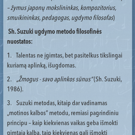
– žymus japonų mokslininkas, kompozitorius,
smuikininkas, pedagogas, ugdymo filosofas
)
Sh. Suzuki ugdymo metodo filosofinės
nuostatos:
1. Talentas ne įgimtas, bet pasitelkus tikslingai
kuriamą aplinką, išugdomas.
2.
„Žmogus - savo aplinkos sūnus“
(Sh. Suzuki,
1986).
3. Suzuki metodas, kitaip dar vadinamas
„motinos kalbos“ metodu, remiasi pagrindiniu
principu – kaip kiekvienas vaikas geba išmokti
gimtąją kalbą, taip kiekvienas gali išmokti