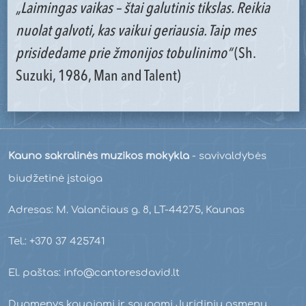
„Laimingas vaikas – štai galutinis tikslas. Reikia
nuolat galvoti, kas vaikui geriausia. Taip mes
prisidedame prie žmonijos tobulinimo“
(Sh.
Suzuki, 1986, Man and Talent)
Kauno sakralinės muzikos mokykla
- savivaldybės
biudžetinė įstaiga
Adresas: M. Valančiaus g. 8, LT-44275, Kaunas
Tel.: +370 37 425741
El. paštas: info@cantoresdavid.lt
Duomenys kaupiami ir saugomi Juridinių asmenų