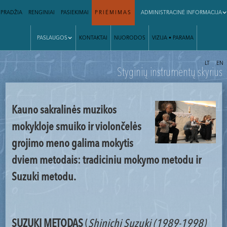
PRADŽIA
RENGINIAI
PASIEKIMAI
PRIĖMIMAS
ADMINISTRACINĖ INFORMACIJA
PASLAUGOS
KONTAKTAI
NUORODOS
VIZIJA • PARAMA
|
LT
EN
Styginių instrumentų skyrius
Kauno sakralinės muzikos
mokykloje smuiko ir violončelės
grojimo meno galima mokytis
dviem metodais: tradiciniu mokymo metodu ir
Suzuki metodu.
SUZUKI METODAS
(
Shinichi Suzuki
(1989-1998)