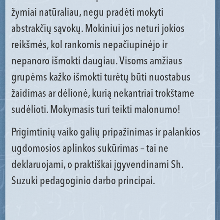
žymiai natūraliau, negu pradėti mokyti
abstrakčių sąvokų. Mokiniui jos neturi jokios
reikšmės, kol rankomis nepačiupinėjo ir
nepanoro išmokti daugiau. Visoms amžiaus
grupėms kažko išmokti turėtų būti nuostabus
žaidimas ar dėlionė, kurią nekantriai trokštame
sudėlioti. Mokymasis turi teikti malonumo!
Prigimtinių vaiko galių pripažinimas ir palankios
ugdomosios aplinkos sukūrimas – tai ne
deklaruojami, o praktiškai įgyvendinami Sh.
Suzuki pedagoginio darbo principai.