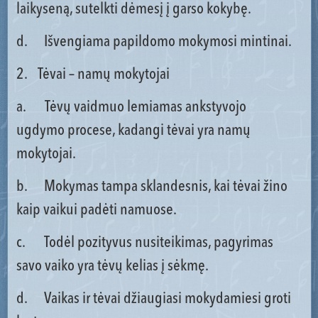
laikyseną, sutelkti dėmesį į garso kokybę.
d. Išvengiama papildomo mokymosi mintinai.
2. Tėvai – namų mokytojai
a. Tėvų vaidmuo lemiamas ankstyvojo
ugdymo procese, kadangi tėvai yra namų
mokytojai.
b. Mokymas tampa sklandesnis, kai tėvai žino
kaip vaikui padėti namuose.
c. Todėl pozityvus nusiteikimas, pagyrimas
savo vaiko yra tėvų kelias į sėkmę.
d. Vaikas ir tėvai džiaugiasi mokydamiesi groti