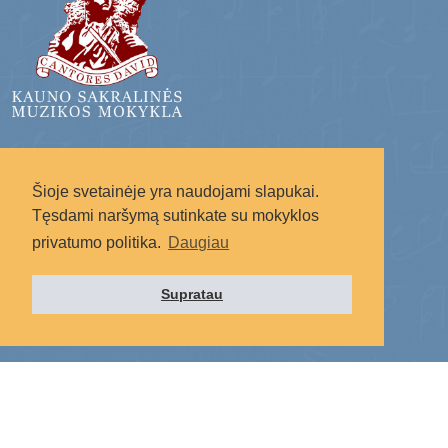
Radote svetainėje netikslumų?
Šioje svetainėje yra naudojami slapukai.
Rašykite į: svetaine.ksmm@gmail.com
Tęsdami naršymą sutinkate su mokyklos
privatumo politika.
Daugiau
Supratau
Socialiniai tinklai: