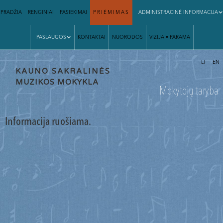
PRADŽIA
RENGINIAI
PASIEKIMAI
PRIĖMIMAS
ADMINISTRACINĖ INFORMACIJA
PASLAUGOS
KONTAKTAI
NUORODOS
VIZIJA • PARAMA
|
LT
EN
KAUNO
SAKRALINĖS
MUZIKOS MOKYKLA
Mokytojų taryba
Informacija ruošiama.