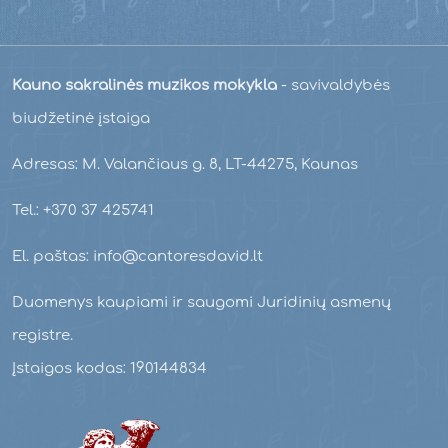
Kauno sakralinės muzikos mokykla
- savivaldybės
biudžetinė įstaiga
Adresas: M. Valančiaus g. 8, LT-44275, Kaunas
Tel.: +370 37 425741
El. paštas: info@cantoresdavid.lt
Duomenys kaupiami ir saugomi Juridinių asmenų
registre.
Įstaigos kodas: 190144834