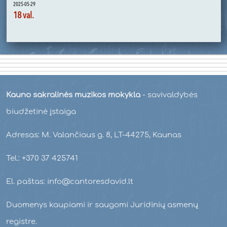
2025-05-29
18 val.
Kauno sakralinės muzikos mokykla
- savivaldybės
biudžetinė įstaiga
Adresas: M. Valančiaus g. 8, LT-44275, Kaunas
Tel.: +370 37 425741
El. paštas: info@cantoresdavid.lt
Duomenys kaupiami ir saugomi Juridinių asmenų
registre.