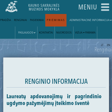
KAUNO SAKRALINĖS
MENIU
MUZIKOS MOKYKLA
PRADŽIA
RENGINIAI
PASIEKIMAI
PRIĖMIMAS
ADMINISTRACINĖ INFORMACIJA
PASLAUGOS
KONTAKTAI
NUORODOS
VIZIJA • PARAMA
|
LT
EN
Renginiai
RENGINIO INFORMACIJA
Laureatų apdovanojimų ir pagrindinio
ugdymo pažymėjimų įteikimo šventė