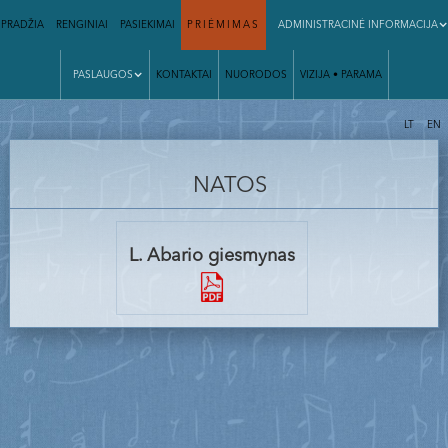
PRADŽIA
RENGINIAI
PASIEKIMAI
PRIĖMIMAS
ADMINISTRACINĖ INFORMACIJA
PASLAUGOS
KONTAKTAI
NUORODOS
VIZIJA • PARAMA
|
LT
EN
NATOS
L. Abario giesmynas