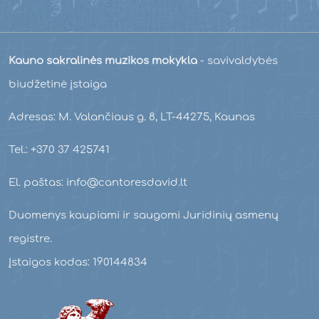
Kauno sakralinės muzikos mokykla
- savivaldybės
biudžetinė įstaiga
Adresas: M. Valančiaus g. 8, LT-44275, Kaunas
Tel.: +370 37 425741
El. paštas: info@cantoresdavid.lt
Duomenys kaupiami ir saugomi Juridinių asmenų
registre.
Įstaigos kodas: 190144834