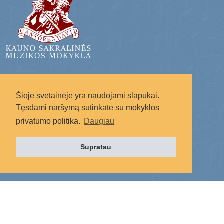
Radote svetainėje netikslumų?
Šioje svetainėje yra naudojami slapukai.
Rašykite į: svetaine.ksmm@gmail.com
Tęsdami naršymą sutinkate su mokyklos
privatumo politika.
Daugiau
Supratau
Socialiniai tinklai: