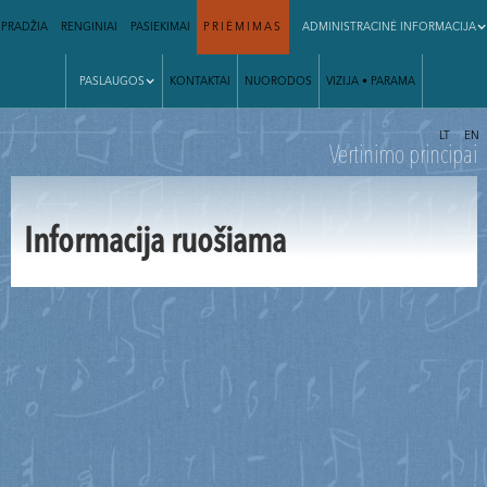
PRADŽIA
RENGINIAI
PASIEKIMAI
PRIĖMIMAS
ADMINISTRACINĖ INFORMACIJA
PASLAUGOS
KONTAKTAI
NUORODOS
VIZIJA • PARAMA
|
LT
EN
Vertinimo principai
Informacija ruošiama