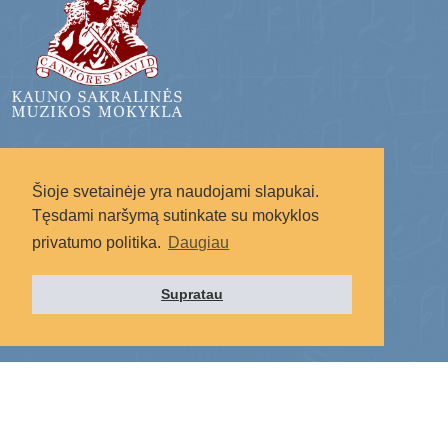
Radote svetainėje netikslumų?
Šioje svetainėje yra naudojami slapukai.
Rašykite į: svetaine.ksmm@gmail.com
Tęsdami naršymą sutinkate su mokyklos
privatumo politika.
Daugiau
Supratau
Socialiniai tinklai: