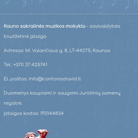
Kauno sakralinės muzikos mokykla
- savivaldybės
biudžetinė įstaiga
Adresas: M. Valančiaus g. 8, LT-44275, Kaunas
Tel.: +370 37 425741
El. paštas: info@cantoresdavid.lt
Duomenys kaupiami ir saugomi Juridinių asmenų
registre.
Įstaigos kodas: 190144834