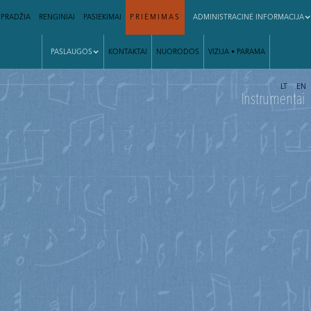
PRADŽIA
RENGINIAI
PASIEKIMAI
PRIĖMIMAS
ADMINISTRACINĖ INFORMACIJA
PASLAUGOS
KONTAKTAI
NUORODOS
VIZIJA • PARAMA
|
LT
EN
Instrumentai