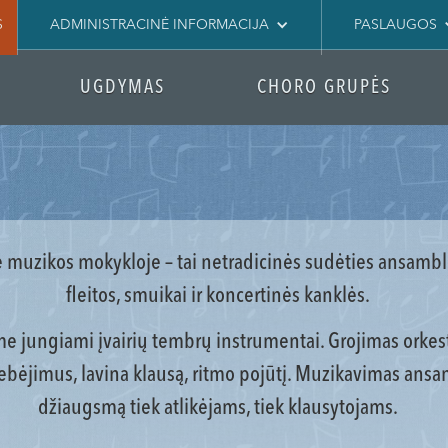
S
ADMINISTRACINĖ INFORMACIJA
PASLAUGOS
UGDYMAS
CHORO GRUPĖS
 muzikos mokykloje – tai netradicinės sudėties ansambli
fleitos, smuikai ir koncertinės kanklės.
ame jungiami įvairių tembrų instrumentai. Grojimas ork
ėjimus, lavina klausą, ritmo pojūtį. Muzikavimas ansamb
džiaugsmą tiek atlikėjams, tiek klausytojams.