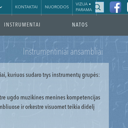
|
VIZIJA •
KONTAKTAI
NUORODOS
PARAMA
INSTRUMENTAI
NATOS
Instrumentiniai ansambliai
ai, kuriuos sudaro trys instrumentų grupės:
estre ugdo muzikines menines kompetencijas
liuose ir orkestre visuomet teikia didelį