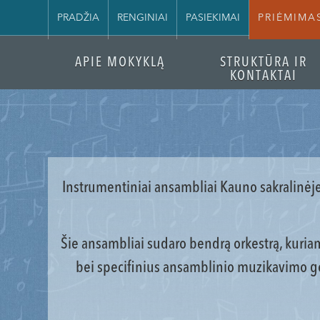
PRADŽIA
RENGINIAI
PASIEKIMAI
PRIĖMIMA
APIE MOKYKLĄ
STRUKTŪRA IR
KONTAKTAI
Instrumentiniai ansambliai Kauno sakralinėje
Šie ansambliai sudaro bendrą orkestrą, kuri
bei specifinius ansamblinio muzikavimo geb