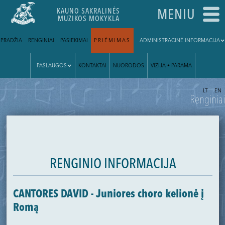
KAUNO SAKRALINĖS
MENIU
MUZIKOS MOKYKLA
PRADŽIA
RENGINIAI
PASIEKIMAI
PRIĖMIMAS
ADMINISTRACINĖ INFORMACIJA
PASLAUGOS
KONTAKTAI
NUORODOS
VIZIJA • PARAMA
|
LT
EN
Renginiai
RENGINIO INFORMACIJA
CANTORES DAVID - Juniores choro kelionė į
Romą