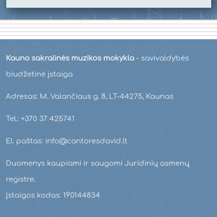
Kauno sakralinės muzikos mokykla
- savivaldybės
biudžetinė įstaiga
Adresas: M. Valančiaus g. 8, LT-44275, Kaunas
Tel.: +370 37 425741
El. paštas: info@cantoresdavid.lt
Duomenys kaupiami ir saugomi Juridinių asmenų
registre.
Įstaigos kodas: 190144834