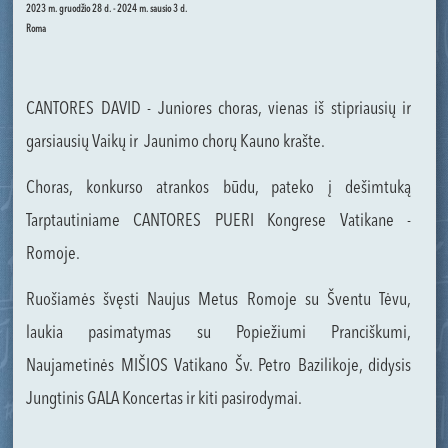
2023 m. gruodžio 28 d. - 2024 m. sausio 3 d.
Roma
CANTORES DAVID - Juniores choras, vienas iš stipriausių ir
garsiausių Vaikų ir Jaunimo chorų Kauno krašte.
Choras, konkurso atrankos būdu, pateko į dešimtuką
Tarptautiniame CANTORES PUERI Kongrese Vatikane -
Romoje.
Ruošiamės švęsti Naujus Metus Romoje su Šventu Tėvu,
laukia pasimatymas su Popiežiumi Pranciškumi,
Naujametinės MIŠIOS Vatikano Šv. Petro Bazilikoje, didysis
Jungtinis GALA Koncertas ir kiti pasirodymai.