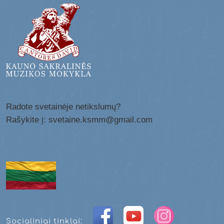
Radote svetainėje netikslumų?
Rašykite į: svetaine.ksmm@gmail.com
Socialiniai tinklai: