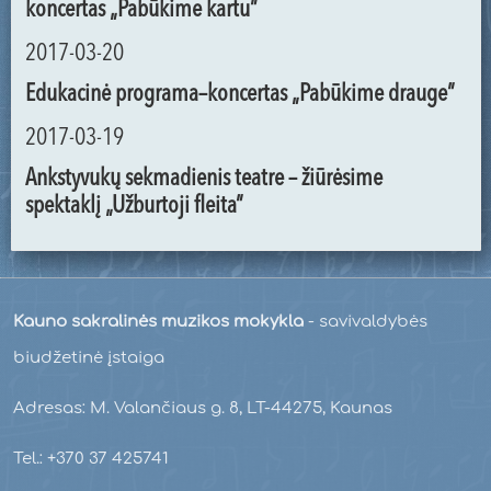
koncertas „Pabūkime kartu”
2017-03-20
Edukacinė programa–koncertas „Pabūkime drauge”
2017-03-19
Ankstyvukų sekmadienis teatre – žiūrėsime
spektaklį „Užburtoji fleita”
Kauno sakralinės muzikos mokykla
- savivaldybės
biudžetinė įstaiga
Adresas: M. Valančiaus g. 8, LT-44275, Kaunas
Tel.: +370 37 425741