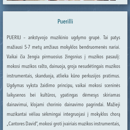
Puerilli
PUERILI – ankstyvojo muzikinio ugdymo grupė. Tai patys
mažiausi 5-7 metų amžiaus mokyklos bendruomenės nariai.
Vaikai čia žengia pirmuosius žingsnius į muzikos pasaulį:
mokosi muzikos rašto, dainuoja, groja nesudėtingais muzikos
instrumentais, skanduoja, atlieka kūno perkusijos pratimus.
Ugdymas vyksta žaidimo principu, vaikai mokosi sceninės
laikysenos bei kultūros, ypatingas dėmesys skiriamas
dainavimui, klojami chorinio dainavimo pagrindai. Mažieji
muzikantai vėliau sėkmingai integruojasi į mokyklos chorą
„Cantores David“, mokosi groti įvairiais muzikos instrumentais,