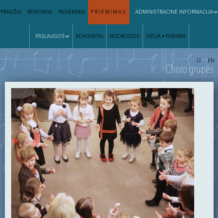
PRADŽIA
RENGINIAI
PASIEKIMAI
PRIĖMIMAS
ADMINISTRACINĖ INFORMACIJA
PASLAUGOS
KONTAKTAI
NUORODOS
VIZIJA • PARAMA
|
LT
EN
Choro grupės