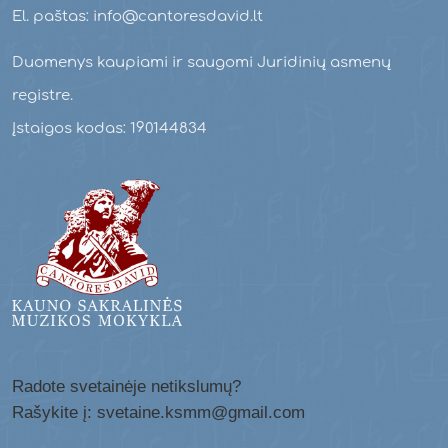
El. paštas: info@cantoresdavid.lt
Duomenys kaupiami ir saugomi Juridinių asmenų
registre.
Įstaigos kodas: 190144834
Radote svetainėje netikslumų?
Rašykite į: svetaine.ksmm@gmail.com