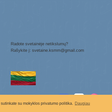
Radote svetainėje netikslumų?
Rašykite į: svetaine.ksmm@gmail.com
Socialiniai tinklai:
sutinkate su mokyklos privatumo politika.
Daugiau