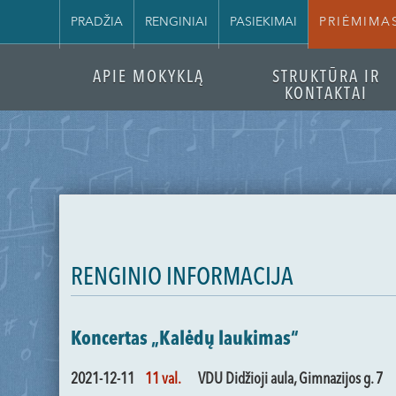
PRADŽIA
RENGINIAI
PASIEKIMAI
PRIĖMIMA
APIE MOKYKLĄ
STRUKTŪRA IR
KONTAKTAI
RENGINIO INFORMACIJA
Koncertas „Kalėdų laukimas“
2021-12-11
11 val.
VDU Didžioji aula, Gimnazijos g. 7