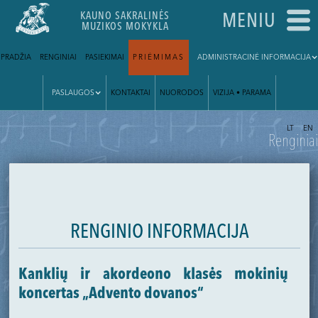
KAUNO SAKRALINĖS
MENIU
MUZIKOS MOKYKLA
PRADŽIA
RENGINIAI
PASIEKIMAI
PRIĖMIMAS
ADMINISTRACINĖ INFORMACIJA
PASLAUGOS
KONTAKTAI
NUORODOS
VIZIJA • PARAMA
|
LT
EN
Renginiai
RENGINIO INFORMACIJA
Kanklių ir akordeono klasės mokinių
koncertas „Advento dovanos“