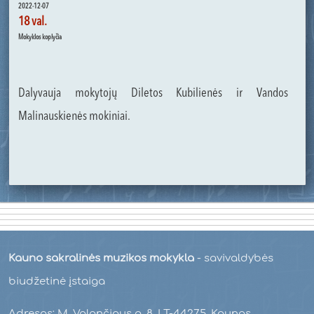
2022-12-07
18 val.
Mokyklos koplyčia
Dalyvauja mokytojų Diletos Kubilienės ir Vandos
Malinauskienės mokiniai.
Kauno sakralinės muzikos mokykla
- savivaldybės
biudžetinė įstaiga
Adresas: M. Valančiaus g. 8, LT-44275, Kaunas