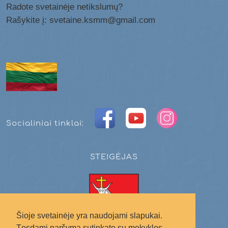
Radote svetainėje netikslumų?
Rašykite į: svetaine.ksmm@gmail.com
Socialiniai tinklai:
STEIGĖJAS
Šioje svetainėje yra naudojami slapukai.
Tęsdami naršymą sutinkate su mokyklos