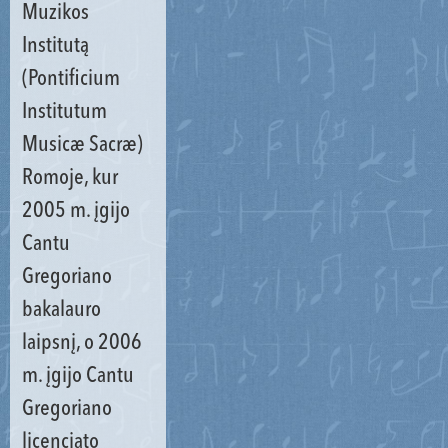
Muzikos
Institutą
(Pontificium
Institutum
Musicæ Sacræ)
Romoje, kur
2005 m. įgijo
Cantu
Gregoriano
bakalauro
laipsnį, o 2006
m. įgijo Cantu
Gregoriano
licenciato