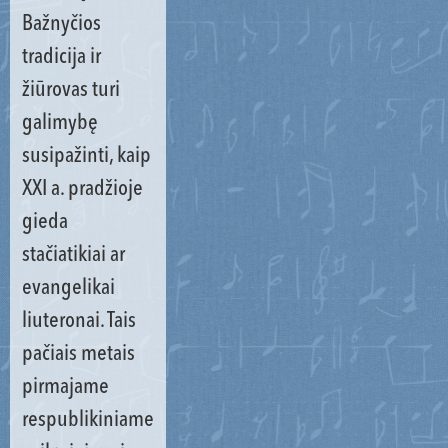
Bažnyčios
tradicija ir
žiūrovas turi
galimybę
susipažinti, kaip
XXI a. pradžioje
gieda
stačiatikiai ar
evangelikai
liuteronai. Tais
pačiais metais
pirmajame
respublikiniame