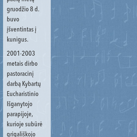
gruodžio 8 d.
buvo
įšventintas į
kunigus.
2001-2003
metais dirbo
pastoracinį
darbą Kybartų
Eucharistinio
Išganytojo
parapijoje,
kurioje subūrė
grigališkojo