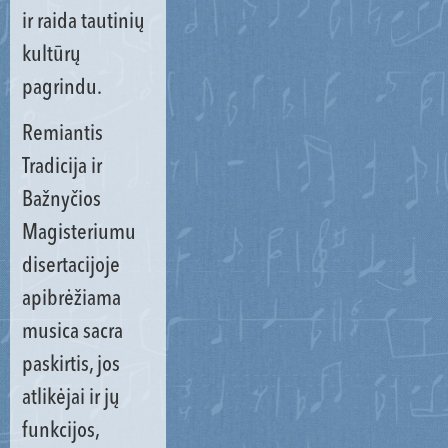
ir raida tautinių
kultūrų
pagrindu.
Remiantis
Tradicija ir
Bažnyčios
Magisteriumu
disertacijoje
apibrėžiama
musica sacra
paskirtis, jos
atlikėjai ir jų
funkcijos,