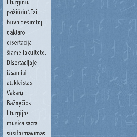
liturginiu
požiūriu“. Tai
buvo dešimtoji
daktaro
disertacija
šiame fakultete.
Disertacijoje
išsamiai
atskleistas
Vakarų
Bažnyčios
liturgijos
musica sacra
susiformavimas