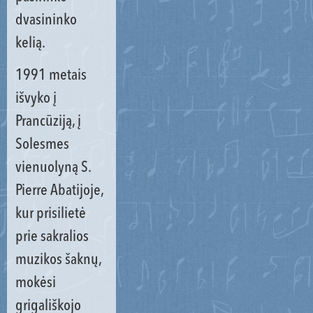
dvasininko
kelią.
1991 metais
išvyko į
Prancūziją, į
Solesmes
vienuolyną S.
Pierre Abatijoje,
kur prisilietė
prie sakralios
muzikos šaknų,
mokėsi
grigališkojo