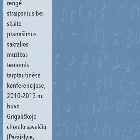
rengė
straipsnius bei
skaitė
pranešimus
sakralios
muzikos
temomis
tarptautinėse
konferencijose,
2010-2013 m.
buvo
Grigališkojo
choralo savaičių
(Pažaislyje,