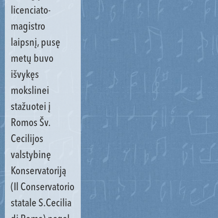
licenciato-
magistro
laipsnį, pusę
metų buvo
išvykęs
mokslinei
stažuotei į
Romos Šv.
Cecilijos
valstybinę
Konservatoriją
(Il Conservatorio
statale S.Cecilia