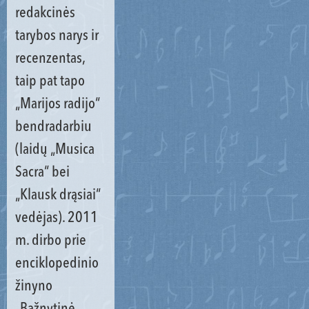
redakcinės
tarybos narys ir
recenzentas,
taip pat tapo
„Marijos radijo“
bendradarbiu
(laidų „Musica
Sacra“ bei
„Klausk drąsiai“
vedėjas). 2011
m. dirbo prie
enciklopedinio
žinyno