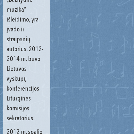
„Bažnytinė
muzika“
išleidimo, yra
įvado ir
straipsnių
autorius. 2012-
2014 m. buvo
Lietuvos
vyskupų
konferencijos
Liturginės
komisijos
sekretorius.
2012 m. spalio