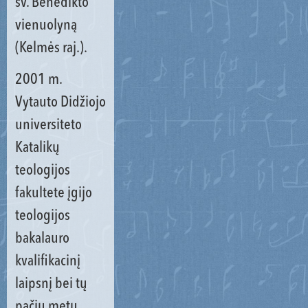
šv. Benedikto
vienuolyną
(Kelmės raj.).
2001 m.
Vytauto Didžiojo
universiteto
Katalikų
teologijos
fakultete įgijo
teologijos
bakalauro
kvalifikacinį
laipsnį bei tų
pačių metų