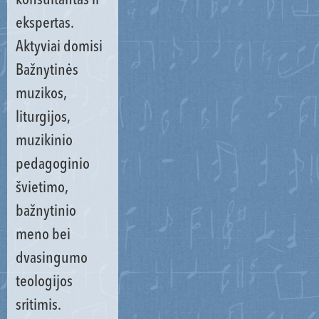
konsultantas ir
ekspertas.
Aktyviai domisi
Bažnytinės
muzikos,
liturgijos,
muzikinio
pedagoginio
švietimo,
bažnytinio
meno bei
dvasingumo
teologijos
sritimis.