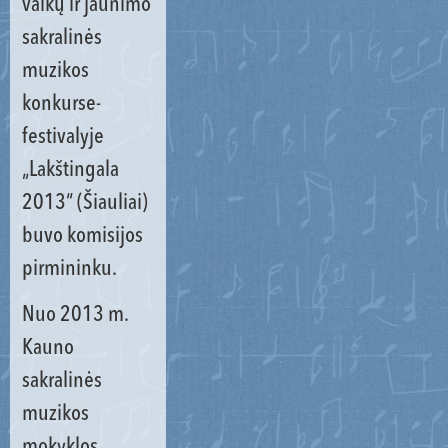
vaikų ir jaunimo
sakralinės
muzikos
konkurse-
festivalyje
„Lakštingala
2013“ (Šiauliai)
buvo komisijos
pirmininku.
Nuo 2013 m.
Kauno
sakralinės
muzikos
mokyklos