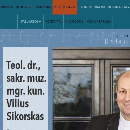
PRADŽIA
RENGINIAI
PASIEKIMAI
PRIĖMIMAS
ADMINISTRACINĖ INFORMACIJA
PASLAUGOS
KONTAKTAI
NUORODOS
VIZIJA • PARAMA
|
LT
EN
Direktorius
Teol. dr.,
sakr. muz.
mgr. kun.
Vilius
Sikorskas