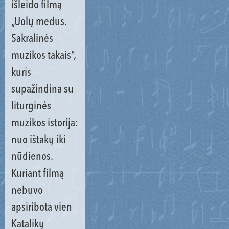
išleido filmą
„Uolų medus.
Sakralinės
muzikos takais“,
kuris
supažindina su
liturginės
muzikos istorija:
nuo ištakų iki
nūdienos.
Kuriant filmą
nebuvo
apsiribota vien
Katalikų