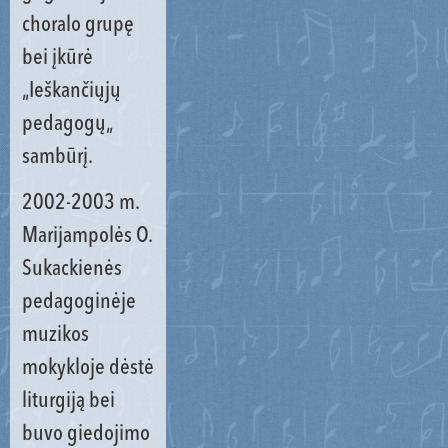
choralo grupę
bei įkūrė
„Ieškančiųjų
pedagogų„
sambūrį.
2002-2003 m.
Marijampolės O.
Sukackienės
pedagoginėje
muzikos
mokykloje dėstė
liturgiją bei
buvo giedojimo