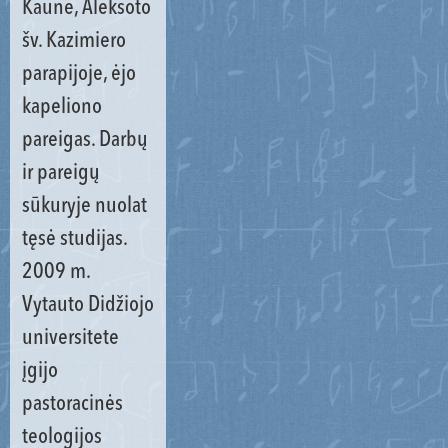
Kaune, Aleksoto
šv. Kazimiero
parapijoje, ėjo
kapeliono
pareigas. Darbų
ir pareigų
sūkuryje nuolat
tęsė studijas.
2009 m.
Vytauto Didžiojo
universitete
įgijo
pastoracinės
teologijos