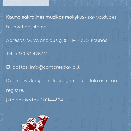
Kauno sakralinės muzikos mokykla
- savivaldybės
biudžetinė įstaiga
Adresas: M. Valančiaus g. 8, LT-44275, Kaunas
Tel.: +370 37 425741
El. paštas: info@cantoresdavid.lt
Duomenys kaupiami ir saugomi Juridinių asmenų
registre.
Įstaigos kodas: 190144834