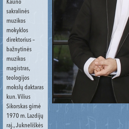
Kauno
sakralinės
muzikos
mokyklos
direktorius –
bažnytinės
muzikos
magistras,
teologijos
mokslų daktaras
kun. Vilius
Sikorskas gimė
1970 m. Lazdijų
raj., Jukneliškės