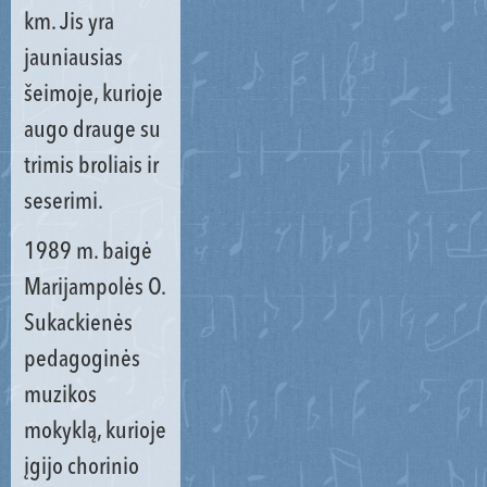
km. Jis yra
jauniausias
šeimoje, kurioje
augo drauge su
trimis broliais ir
seserimi.
1989 m. baigė
Marijampolės O.
Sukackienės
pedagoginės
muzikos
mokyklą, kurioje
įgijo chorinio