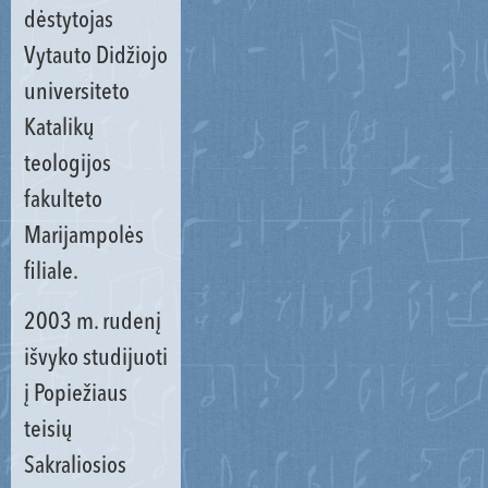
dėstytojas
Vytauto Didžiojo
universiteto
Katalikų
teologijos
fakulteto
Marijampolės
filiale.
2003 m. rudenį
išvyko studijuoti
į Popiežiaus
teisių
Sakraliosios