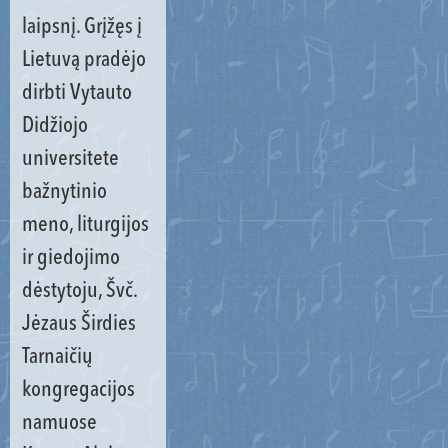
laipsnį. Grįžęs į
Lietuvą pradėjo
dirbti Vytauto
Didžiojo
universitete
bažnytinio
meno, liturgijos
ir giedojimo
dėstytoju, Švč.
Jėzaus Širdies
Tarnaičių
kongregacijos
namuose