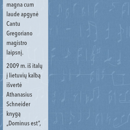
magna cum
laude apgynė
Cantu
Gregoriano
magistro
laipsnį.
2009 m. iš italų
į lietuvių kalbą
išvertė
Athanasius
Schneider
knygą
„Dominus est“,