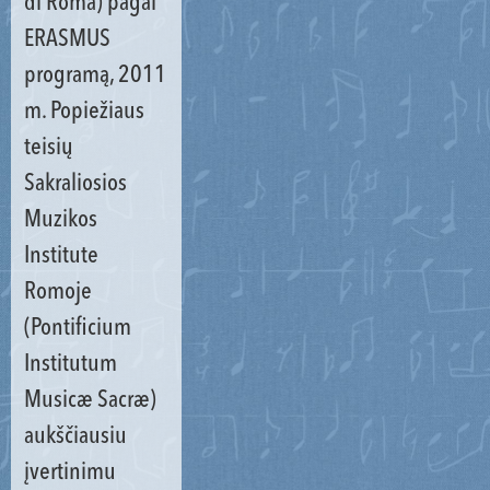
di Roma) pagal
ERASMUS
programą, 2011
m. Popiežiaus
teisių
Sakraliosios
Muzikos
Institute
Romoje
(Pontificium
Institutum
Musicæ Sacræ)
aukščiausiu
įvertinimu