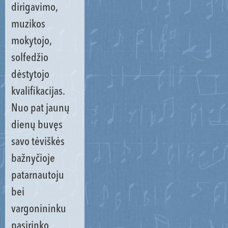
dirigavimo,
muzikos
mokytojo,
solfedžio
dėstytojo
kvalifikacijas.
Nuo pat jaunų
dienų buvęs
savo tėviškės
bažnyčioje
patarnautoju
bei
vargonininku
pasirinko