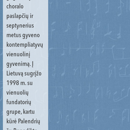
choralo
paslapčių ir
septynerius
metus gyveno
kontempliatyvų
vienuolinį
gyvenimą. Į
Lietuvą sugrįžo
1998 m. su
vienuolių
fundatorių
grupe, kartu
kūrė Palendrių