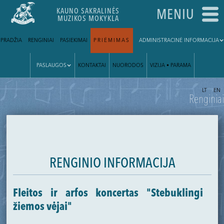
KAUNO SAKRALINĖS
MENIU
MUZIKOS MOKYKLA
PRADŽIA
RENGINIAI
PASIEKIMAI
PRIĖMIMAS
ADMINISTRACINĖ INFORMACIJA
PASLAUGOS
KONTAKTAI
NUORODOS
VIZIJA • PARAMA
|
LT
EN
Renginiai
RENGINIO INFORMACIJA
Fleitos ir arfos koncertas "Stebuklingi
žiemos vėjai"