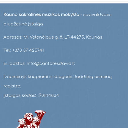
Kauno sakralinės muzikos mokykla
- savivaldybės
biudžetinė įstaiga
Adresas: M. Valančiaus g. 8, LT-44275, Kaunas
Tel.: +370 37 425741
El. paštas: info@cantoresdavid.lt
Duomenys kaupiami ir saugomi Juridinių asmenų
registre.
Įstaigos kodas: 190144834