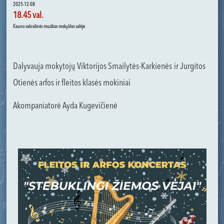
2025-12-08
18.45 val.
Kauno sakralinės muzikos mokyklos salėje
Dalyvauja mokytojų Viktorijos Smailytės-Karkienės ir Jurgitos
Otienės arfos ir fleitos klasės mokiniai
Akompaniatorė Ayda Kugevičienė