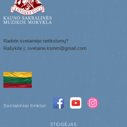
Radote svetainėje netikslumų?
Rašykite į: svetaine.ksmm@gmail.com
Socialiniai tinklai:
STEIGĖJAS