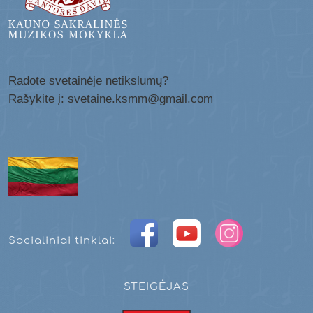
Radote svetainėje netikslumų?
Rašykite į: svetaine.ksmm@gmail.com
Socialiniai tinklai:
STEIGĖJAS