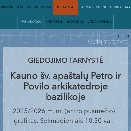
PRADŽIA
RENGINIAI
PASIEKIMAI
PRIĖMIMAS
ADMINISTRACINĖ INFORMACIJA
PASLAUGOS
KONTAKTAI
NUORODOS
VIZIJA • PARAMA
|
LT
EN
Giedojimo tarnystė
GIEDOJIMO TARNYSTĖ
Kauno šv. apaštalų Petro ir
Povilo arkikatedroje
bazilikoje
2025/2026 m. m. (antro pusmečio)
grafikas. Sekmadieniais 10.30 val.