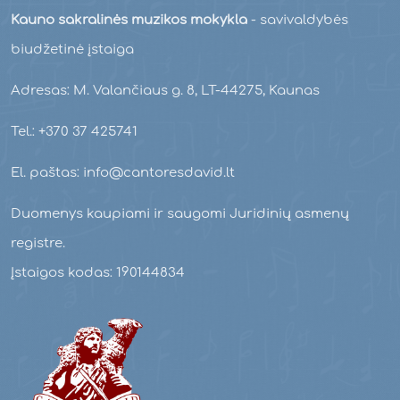
Kauno sakralinės muzikos mokykla
- savivaldybės
biudžetinė įstaiga
Adresas: M. Valančiaus g. 8, LT-44275, Kaunas
Tel.: +370 37 425741
El. paštas: info@cantoresdavid.lt
Duomenys kaupiami ir saugomi Juridinių asmenų
registre.
Įstaigos kodas: 190144834