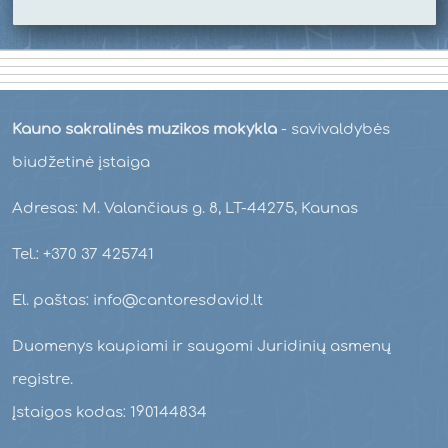
Kauno sakralinės muzikos mokykla
- savivaldybės
biudžetinė įstaiga
Adresas: M. Valančiaus g. 8, LT-44275, Kaunas
Tel.: +370 37 425741
El. paštas: info@cantoresdavid.lt
Duomenys kaupiami ir saugomi Juridinių asmenų
registre.
Įstaigos kodas: 190144834