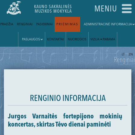
KAUNO SAKRALINĖS
MENIU
MUZIKOS MOKYKLA
PRADŽIA
RENGINIAI
PASIEKIMAI
PRIĖMIMAS
ADMINISTRACINĖ INFORMACIJA
PASLAUGOS
KONTAKTAI
NUORODOS
VIZIJA • PARAMA
|
LT
EN
Renginiai
RENGINIO INFORMACIJA
Jurgos Varnaitės fortepijono mokinių
koncertas, skirtas Tėvo dienai paminėti