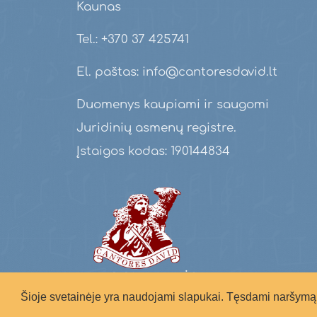
Kaunas
Tel.: +370 37 425741
El. paštas: info@cantoresdavid.lt
Duomenys kaupiami ir saugomi
Juridinių asmenų registre.
Įstaigos kodas: 190144834
Šioje svetainėje yra naudojami slapukai. Tęsdami naršymą 