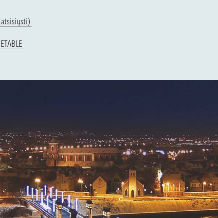
atsisiųsti)
METABLE