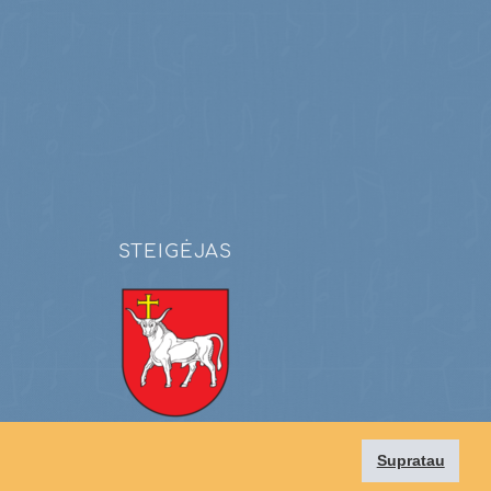
STEIGĖJAS
Kauno miesto savivaldybė
Supratau