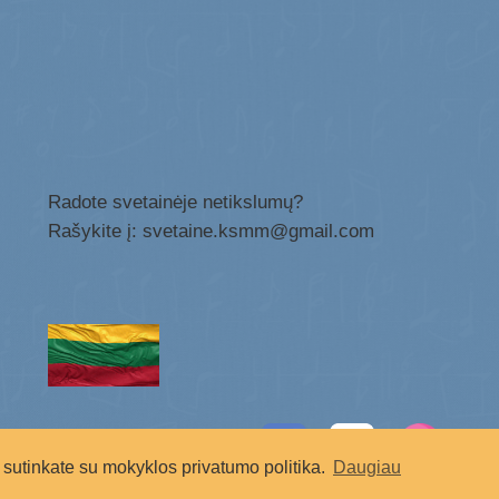
Radote svetainėje netikslumų?
Rašykite į: svetaine.ksmm@gmail.com
Socialiniai tinklai:
sutinkate su mokyklos privatumo politika.
Daugiau