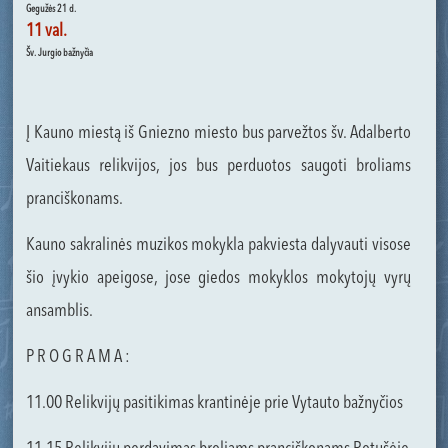
Gegužės 21 d.
11 val.
Šv. Jurgio bažnyčia
Į Kauno miestą iš Gniezno miesto bus parvežtos šv. Adalberto
Vaitiekaus relikvijos, jos bus perduotos saugoti broliams
pranciškonams.
Kauno sakralinės muzikos mokykla pakviesta dalyvauti visose
šio įvykio apeigose, jose giedos mokyklos mokytojų vyrų
ansamblis.
P R O G R A M A :
11.00 Relikvijų pasitikimas krantinėje prie Vytauto bažnyčios