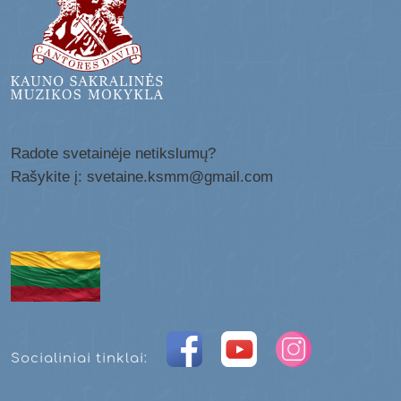
Radote svetainėje netikslumų?
Rašykite į: svetaine.ksmm@gmail.com
Socialiniai tinklai: