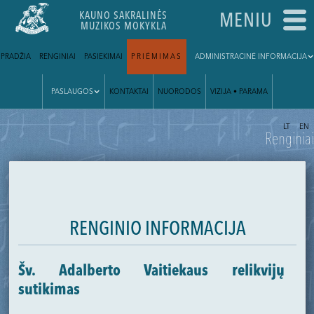
KAUNO SAKRALINĖS
MENIU
MUZIKOS MOKYKLA
PRADŽIA
RENGINIAI
PASIEKIMAI
PRIĖMIMAS
ADMINISTRACINĖ INFORMACIJA
PASLAUGOS
KONTAKTAI
NUORODOS
VIZIJA • PARAMA
|
LT
EN
Renginiai
RENGINIO INFORMACIJA
Šv. Adalberto Vaitiekaus relikvijų
sutikimas