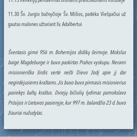
11.15 Relikvijų perdavimas broliams pranciškonams Rotušėje
11.30 Šv. Jurgio bažnyčioje Šv. Mišios, padėka Viešpačiui už
gautas malones užtariant šv. Adalbertui
Šventasis gimė 956 m. Bohemijos didikų šeimoje. Mokslus
baigė Magdeburge ir buvo paskirtas Prahos vyskupu. Nerami
misionieriška širdis vertė nešti Dievo žodį apie jį dar
negirdėjusiems kraštams. Jis buvo buvo pirmasis misionierius
pasiekęs baltų kraštus. Dviejų bičiulių lydimas pamokslavo
Prūsijos ir Lietuvos pasienyje, kur 997 m. balandžio 23 d. buvo
žiauriai nužudytas.