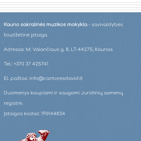
Kauno sakralinės muzikos mokykla
- savivaldybės
biudžetinė įstaiga
Adresas: M. Valančiaus g. 8, LT-44275, Kaunas
Tel.: +370 37 425741
El. paštas: info@cantoresdavid.lt
Duomenys kaupiami ir saugomi Juridinių asmenų
registre.
Įstaigos kodas: 190144834