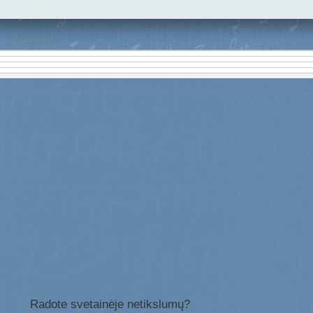
Radote svetainėje netikslumų?