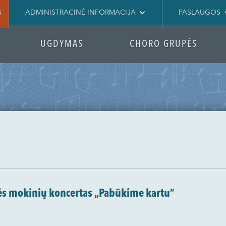
S
ADMINISTRACINĖ INFORMACIJA
PASLAUGOS
UGDYMAS
CHORO GRUPĖS
sės mokinių koncertas „Pabūkime kartu”