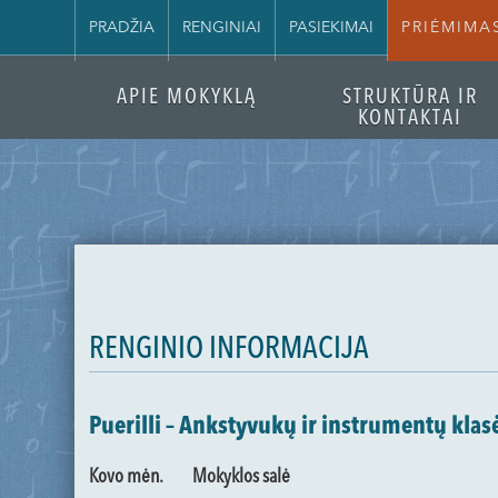
PRADŽIA
RENGINIAI
PASIEKIMAI
PRIĖMIMA
APIE MOKYKLĄ
STRUKTŪRA IR
KONTAKTAI
RENGINIO INFORMACIJA
Puerilli – Ankstyvukų ir instrumentų kla
Kovo mėn.
Mokyklos salė