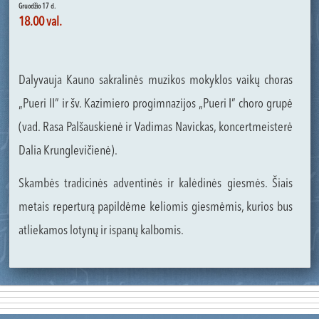
Gruodžio 17 d.
18.00 val.
Dalyvauja Kauno sakralinės muzikos mokyklos vaikų choras
„Pueri II” ir šv. Kazimiero progimnazijos „Pueri I” choro grupė
(vad. Rasa Palšauskienė ir Vadimas Navickas, koncertmeisterė
Dalia Krunglevičienė).
Skambės tradicinės adventinės ir kalėdinės giesmės. Šiais
metais reperturą papildėme keliomis giesmėmis, kurios bus
atliekamos lotynų ir ispanų kalbomis.