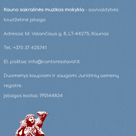
Kauno sakralinės muzikos mokykla
- savivaldybės
biudžetinė įstaiga
Adresas: M. Valančiaus g. 8, LT-44275, Kaunas
Tel.: +370 37 425741
El. paštas: info@cantoresdavid.lt
Duomenys kaupiami ir saugomi Juridinių asmenų
registre.
Įstaigos kodas: 190144834