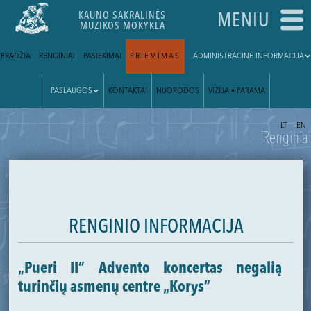
KAUNO SAKRALINĖS
MENIU
MUZIKOS MOKYKLA
PRADŽIA
RENGINIAI
PASIEKIMAI
PRIĖMIMAS
ADMINISTRACINĖ INFORMACIJA
PASLAUGOS
KONTAKTAI
NUORODOS
VIZIJA • PARAMA
|
LT
EN
Renginiai
RENGINIO INFORMACIJA
„Pueri II” Advento koncertas negalią
turinčių asmenų centre „Korys”