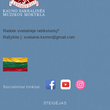
Radote svetainėje netikslumų?
Rašykite į: svetaine.ksmm@gmail.com
Socialiniai tinklai:
STEIGĖJAS