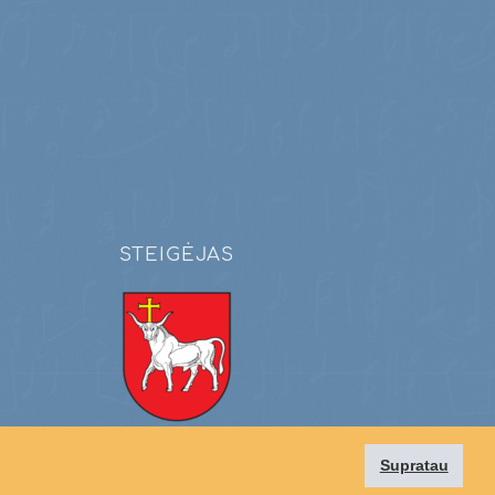
STEIGĖJAS
Kauno miesto savivaldybė
Supratau