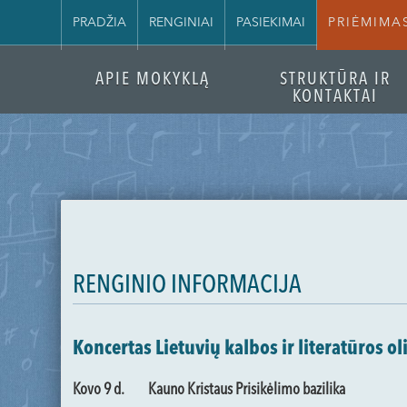
PRADŽIA
RENGINIAI
PASIEKIMAI
PRIĖMIMA
APIE MOKYKLĄ
STRUKTŪRA IR
KONTAKTAI
RENGINIO INFORMACIJA
Koncertas Lietuvių kalbos ir literatūros 
Kovo 9 d.
Kauno Kristaus Prisikėlimo bazilika