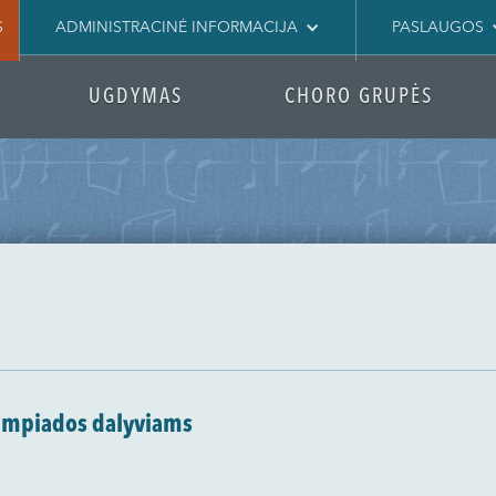
S
ADMINISTRACINĖ INFORMACIJA
PASLAUGOS
UGDYMAS
CHORO GRUPĖS
olimpiados dalyviams