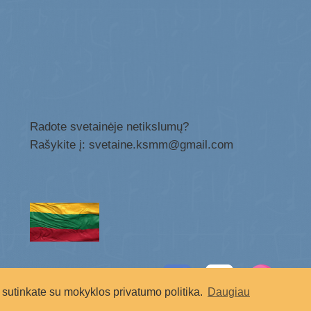
Radote svetainėje netikslumų?
Rašykite į: svetaine.ksmm@gmail.com
Socialiniai tinklai:
sutinkate su mokyklos privatumo politika.
Daugiau