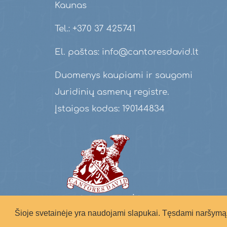
Kaunas
Tel.: +370 37 425741
El. paštas: info@cantoresdavid.lt
Duomenys kaupiami ir saugomi
Juridinių asmenų registre.
Įstaigos kodas: 190144834
Šioje svetainėje yra naudojami slapukai. Tęsdami naršymą 