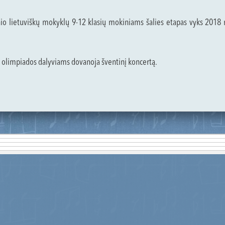
ienio lietuviškų mokyklų 9-12 klasių mokiniams šalies etapas vyks 201
olimpiados dalyviams dovanoja šventinį koncertą.