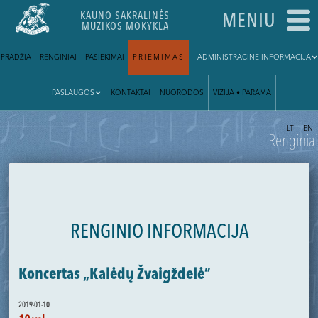
KAUNO SAKRALINĖS
MENIU
MUZIKOS MOKYKLA
PRADŽIA
RENGINIAI
PASIEKIMAI
PRIĖMIMAS
ADMINISTRACINĖ INFORMACIJA
PASLAUGOS
KONTAKTAI
NUORODOS
VIZIJA • PARAMA
|
LT
EN
Renginiai
RENGINIO INFORMACIJA
Koncertas „Kalėdų Žvaigždelė”
2019-01-10