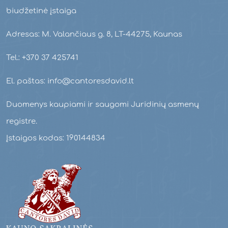
biudžetinė įstaiga
Adresas: M. Valančiaus g. 8, LT-44275, Kaunas
Tel.: +370 37 425741
El. paštas: info@cantoresdavid.lt
Duomenys kaupiami ir saugomi Juridinių asmenų
registre.
Įstaigos kodas: 190144834