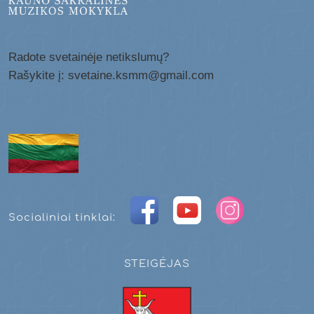
Radote svetainėje netikslumų?
Rašykite į: svetaine.ksmm@gmail.com
Socialiniai tinklai:
STEIGĖJAS