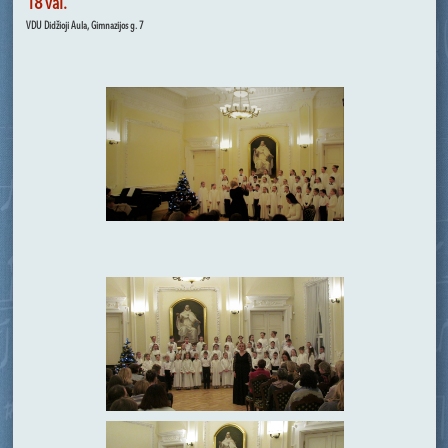
18 val.
VDU Didžioji Aula, Gimnazijos g. 7