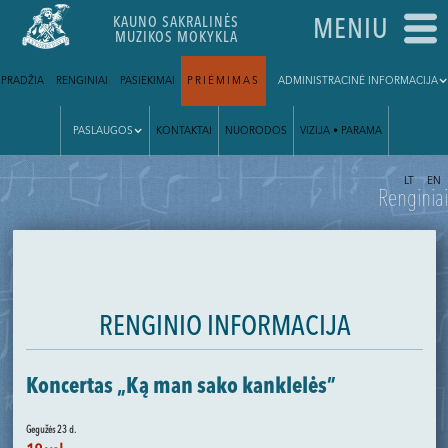
KAUNO SAKRALINĖS
MENIU
MUZIKOS MOKYKLA
PRADŽIA
RENGINIAI
PASIEKIMAI
PRIĖMIMAS
ADMINISTRACINĖ INFORMACIJA
PASLAUGOS
KONTAKTAI
NUORODOS
VIZIJA • PARAMA
|
LT
EN
Renginiai
RENGINIO INFORMACIJA
Koncertas „Ką man sako kanklelės”
Gegužės 23 d.