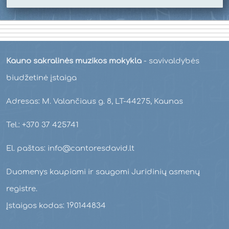
Kauno sakralinės muzikos mokykla
- savivaldybės
biudžetinė įstaiga
Adresas: M. Valančiaus g. 8, LT-44275, Kaunas
Tel.: +370 37 425741
El. paštas: info@cantoresdavid.lt
Duomenys kaupiami ir saugomi Juridinių asmenų
registre.
Įstaigos kodas: 190144834