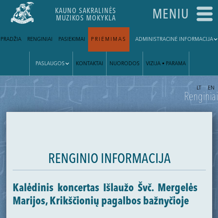
KAUNO SAKRALINĖS
MENIU
MUZIKOS MOKYKLA
PRADŽIA
RENGINIAI
PASIEKIMAI
PRIĖMIMAS
ADMINISTRACINĖ INFORMACIJA
PASLAUGOS
KONTAKTAI
NUORODOS
VIZIJA • PARAMA
|
LT
EN
Renginiai
RENGINIO INFORMACIJA
Kalėdinis koncertas Išlaužo Švč. Mergelės
Marijos, Krikščionių pagalbos bažnyčioje