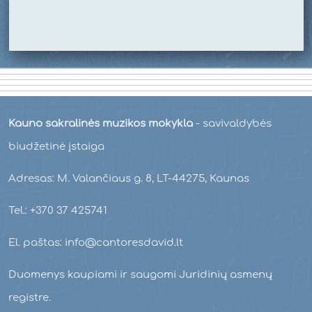
Kauno sakralinės muzikos mokykla
- savivaldybės
biudžetinė įstaiga
Adresas: M. Valančiaus g. 8, LT-44275, Kaunas
Tel.: +370 37 425741
El. paštas: info@cantoresdavid.lt
Duomenys kaupiami ir saugomi Juridinių asmenų
registre.