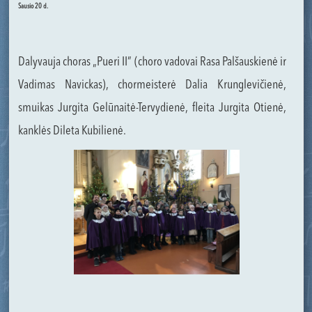
Sausio 20 d.
Dalyvauja choras „Pueri II” (choro vadovai Rasa Palšauskienė ir
Vadimas Navickas), chormeisterė Dalia Krunglevičienė,
smuikas Jurgita Gelūnaitė-Tervydienė, fleita Jurgita Otienė,
kanklės Dileta Kubilienė.