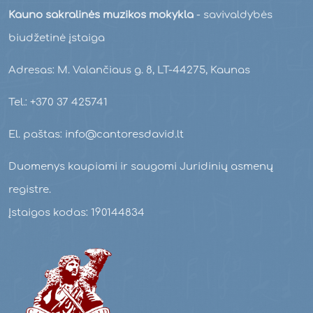
Kauno sakralinės muzikos mokykla
- savivaldybės
biudžetinė įstaiga
Adresas: M. Valančiaus g. 8, LT-44275, Kaunas
Tel.: +370 37 425741
El. paštas: info@cantoresdavid.lt
Duomenys kaupiami ir saugomi Juridinių asmenų
registre.
Įstaigos kodas: 190144834