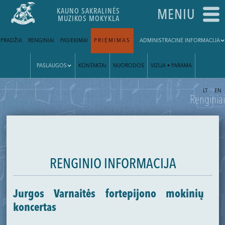
KAUNO SAKRALINĖS
MENIU
MUZIKOS MOKYKLA
PRADŽIA
RENGINIAI
PASIEKIMAI
PRIĖMIMAS
ADMINISTRACINĖ INFORMACIJA
PASLAUGOS
KONTAKTAI
NUORODOS
VIZIJA • PARAMA
|
LT
EN
Renginiai
RENGINIO INFORMACIJA
Jurgos Varnaitės fortepijono mokinių
koncertas