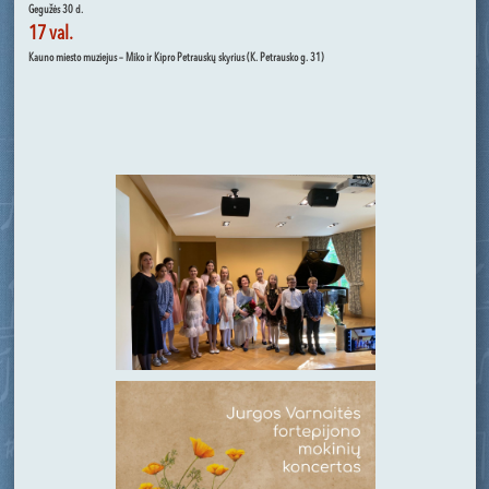
Gegužės 30 d.
17 val.
Kauno miesto muziejus – Miko ir Kipro Petrauskų skyrius (K. Petrausko g. 31)