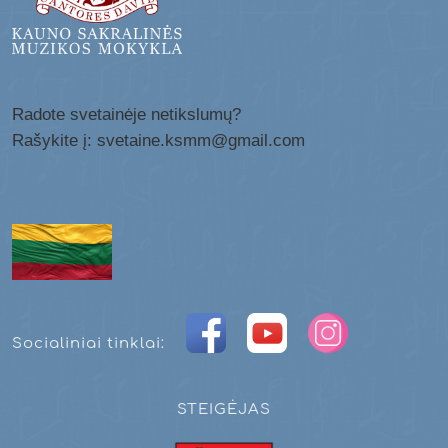
Radote svetainėje netikslumų?
Rašykite į: svetaine.ksmm@gmail.com
Socialiniai tinklai:
STEIGĖJAS