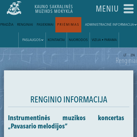
KAUNO SAKRALINĖS
MENIU
MUZIKOS MOKYKLA
PRADŽIA
RENGINIAI
PASIEKIMAI
PRIĖMIMAS
ADMINISTRACINĖ INFORMACIJA
PASLAUGOS
KONTAKTAI
NUORODOS
VIZIJA • PARAMA
|
LT
EN
Renginiai
RENGINIO INFORMACIJA
Instrumentinės muzikos koncertas
„Pavasario melodijos”