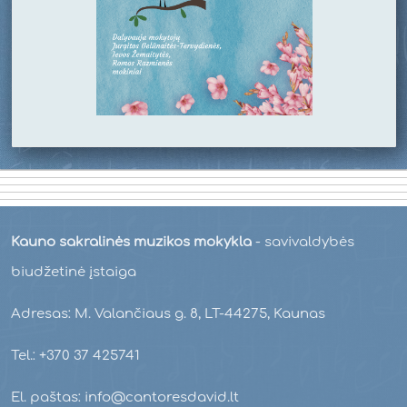
Kauno sakralinės muzikos mokykla
- savivaldybės
biudžetinė įstaiga
Adresas: M. Valančiaus g. 8, LT-44275, Kaunas
Tel.: +370 37 425741
El. paštas: info@cantoresdavid.lt