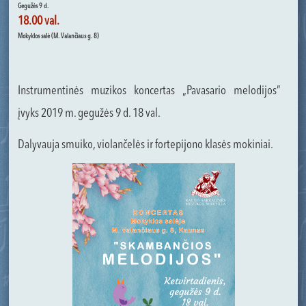
Gegužės 9 d.
18.00 val.
Mokyklos salė (M. Valančiaus g. 8)
Instrumentinės muzikos koncertas „Pavasario melodijos”
įvyks 2019 m. gegužės 9 d. 18 val.
Dalyvauja smuiko, violančelės ir fortepijono klasės mokiniai.