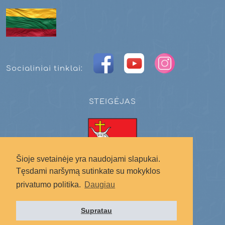
Socialiniai tinklai:
STEIGĖJAS
Šioje svetainėje yra naudojami slapukai.
Tęsdami naršymą sutinkate su mokyklos
privatumo politika.
Daugiau
Kauno miesto savivaldybė
Supratau