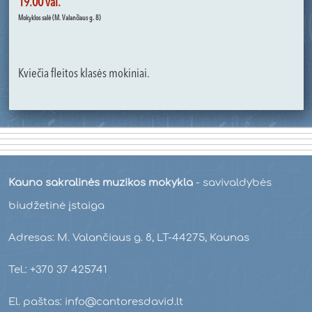
19.00 val.
Mokyklos salė (M. Valančiaus g. 8)
Kviečia fleitos klasės mokiniai.
Kauno sakralinės muzikos mokykla
- savivaldybės
biudžetinė įstaiga
Adresas: M. Valančiaus g. 8, LT-44275, Kaunas
Tel.: +370 37 425741
El. paštas: info@cantoresdavid.lt