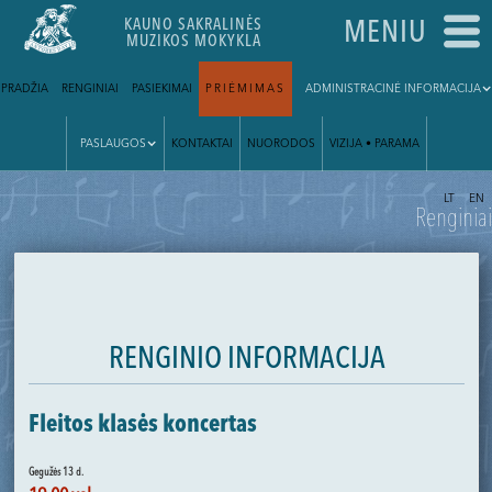
KAUNO SAKRALINĖS
MENIU
MUZIKOS MOKYKLA
PRADŽIA
RENGINIAI
PASIEKIMAI
PRIĖMIMAS
ADMINISTRACINĖ INFORMACIJA
PASLAUGOS
KONTAKTAI
NUORODOS
VIZIJA • PARAMA
|
LT
EN
Renginiai
RENGINIO INFORMACIJA
Fleitos klasės koncertas
Gegužės 13 d.