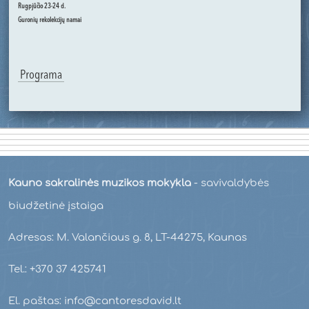
Rugpjūčio 23-24 d.
Guronių rekolekcijų namai
Programa
Kauno sakralinės muzikos mokykla
- savivaldybės
biudžetinė įstaiga
Adresas: M. Valančiaus g. 8, LT-44275, Kaunas
Tel.: +370 37 425741
El. paštas: info@cantoresdavid.lt