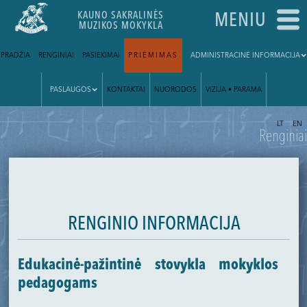
KAUNO SAKRALINĖS
MENIU
MUZIKOS MOKYKLA
PRADŽIA
RENGINIAI
PASIEKIMAI
PRIĖMIMAS
ADMINISTRACINĖ INFORMACIJA
PASLAUGOS
KONTAKTAI
NUORODOS
VIZIJA • PARAMA
|
LT
EN
Renginiai
RENGINIO INFORMACIJA
Edukacinė-pažintinė stovykla mokyklos
pedagogams