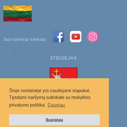
Socialiniai tinklai:
STEIGĖJAS
Šioje svetainėje yra naudojami slapukai.
Tęsdami naršymą sutinkate su mokyklos
privatumo politika.
Daugiau
Kauno miesto savivaldybė
Supratau