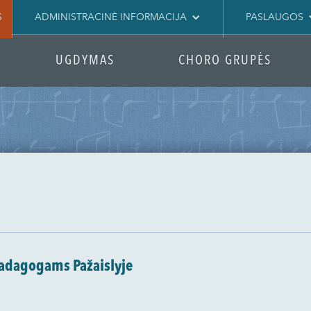
S
ADMINISTRACINĖ INFORMACIJA
PASLAUGOS
UGDYMAS
CHORO GRUPĖS
padagogams Pažaislyje