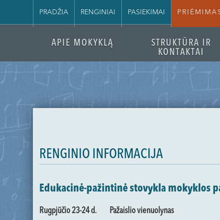
PRADŽIA
RENGINIAI
PASIEKIMAI
PRIĖMIMA
APIE MOKYKLĄ
STRUKTŪRA IR
KONTAKTAI
RENGINIO INFORMACIJA
Edukacinė-pažintinė stovykla mokyklos 
Rugpjūčio 23-24 d.
Pažaislio vienuolynas