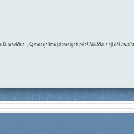
s Kuprevičius: „Ką mes galime įsipareigoti prieš Aukščiausiąjį dėl
musica