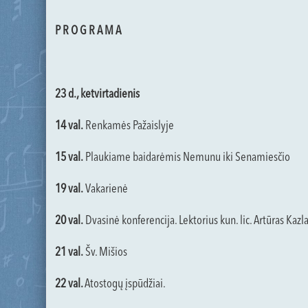
P R O G R A M A
23 d., ketvirtadienis
14 val.
Renkamės Pažaislyje
15 val.
Plaukiame baidarėmis Nemunu iki Senamiesčio
19 val.
Vakarienė
20 val.
Dvasinė konferencija. Lektorius kun. lic. Artūras Kazl
21 val.
Šv. Mišios
22 val.
Atostogų įspūdžiai.