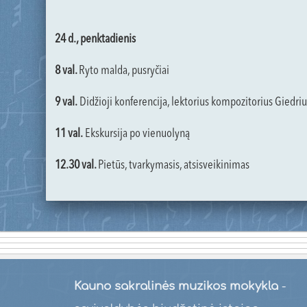
24 d., penktadienis
8 val.
Ryto malda, pusryčiai
9 val.
Didžioji konferencija, lektorius kompozitorius Giedriu
11 val.
Ekskursija po vienuolyną
12.30 val.
Pietūs, tvarkymasis, atsisveikinimas
Kauno sakralinės muzikos mokykla
-