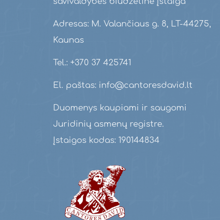
savivaldybės biudžetinė įstaiga
Adresas: M. Valančiaus g. 8, LT-44275,
Kaunas
Tel.: +370 37 425741
El. paštas: info@cantoresdavid.lt
Duomenys kaupiami ir saugomi
Juridinių asmenų registre.
Įstaigos kodas: 190144834