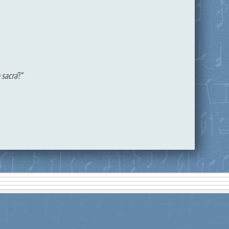
 sacra
?”