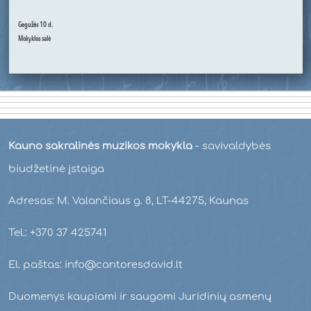
Gegužės 10 d.
Mokyklos salė
Kauno sakralinės muzikos mokykla
- savivaldybės
biudžetinė įstaiga
Adresas: M. Valančiaus g. 8, LT-44275, Kaunas
Tel.: +370 37 425741
El. paštas: info@cantoresdavid.lt
Duomenys kaupiami ir saugomi Juridinių asmenų