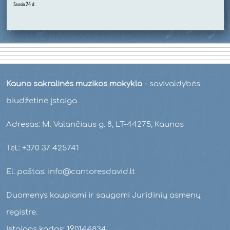
Sausio 24 d.
Kauno sakralinės muzikos mokykla
- savivaldybės
biudžetinė įstaiga
Adresas: M. Valančiaus g. 8, LT-44275, Kaunas
Tel.: +370 37 425741
El. paštas: info@cantoresdavid.lt
Duomenys kaupiami ir saugomi Juridinių asmenų
registre.
Įstaigos kodas: 190144834