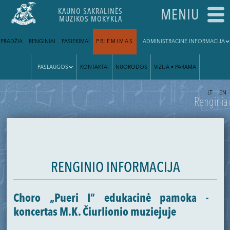
KAUNO SAKRALINĖS
MENIU
MUZIKOS MOKYKLA
PRADŽIA
RENGINIAI
PASIEKIMAI
PRIĖMIMAS
ADMINISTRACINĖ INFORMACIJA
PASLAUGOS
KONTAKTAI
NUORODOS
VIZIJA • PARAMA
|
LT
EN
Renginiai
RENGINIO INFORMACIJA
Choro „Pueri I“ edukacinė pamoka -
koncertas M.K. Čiurlionio muziejuje