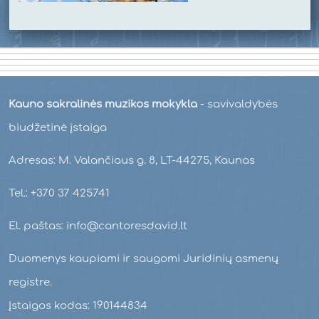
Kauno sakralinės muzikos mokykla
- savivaldybės
biudžetinė įstaiga
Adresas: M. Valančiaus g. 8, LT-44275, Kaunas
Tel.: +370 37 425741
El. paštas: info@cantoresdavid.lt
Duomenys kaupiami ir saugomi Juridinių asmenų
registre.
Įstaigos kodas: 190144834