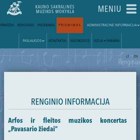
KAUNO SAKRALINĖS
MENIU
MUZIKOS MOKYKLA
PRADŽIA
RENGINIAI
PASIEKIMAI
PRIĖMIMAS
ADMINISTRACINĖ INFORMACIJA
PASLAUGOS
KONTAKTAI
NUORODOS
VIZIJA • PARAMA
|
LT
EN
Renginiai
RENGINIO INFORMACIJA
Arfos ir fleitos muzikos koncertas
„Pavasario žiedai”