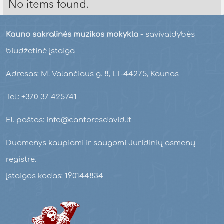
No items found.
Kauno sakralinės muzikos mokykla
- savivaldybės
biudžetinė įstaiga
Adresas: M. Valančiaus g. 8, LT-44275, Kaunas
Tel.: +370 37 425741
El. paštas: info@cantoresdavid.lt
Duomenys kaupiami ir saugomi Juridinių asmenų
registre.
Įstaigos kodas: 190144834