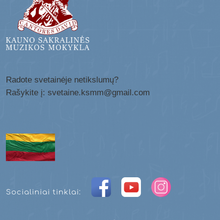
Radote svetainėje netikslumų?
Rašykite į: svetaine.ksmm@gmail.com
Socialiniai tinklai: