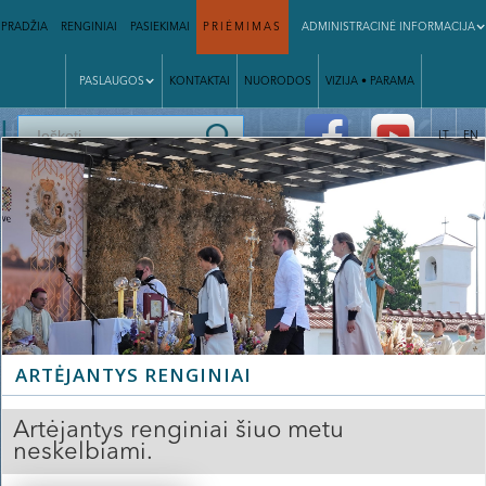
PRADŽIA
RENGINIAI
PASIEKIMAI
PRIĖMIMAS
ADMINISTRACINĖ INFORMACIJA
PASLAUGOS
KONTAKTAI
NUORODOS
VIZIJA • PARAMA
|
LT
EN
ARTĖJANTYS RENGINIAI
Artėjantys renginiai šiuo metu
neskelbiami.