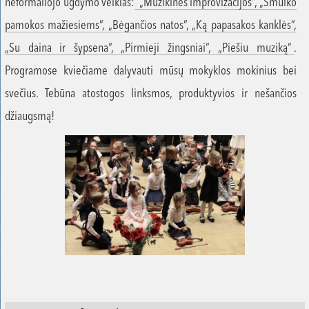
neformaliojo ugdymo veiklas:
„Muzikinės improvizacijos“, „Smuiko
pamokos mažiesiems“, „Bėgančios natos“, „Ką papasakos kanklės“,
„Su daina ir šypsena“, „Pirmieji žingsniai“, „Piešiu muziką“
.
Programose kviečiame dalyvauti mūsų mokyklos mokinius bei
svečius. Tebūna atostogos linksmos, produktyvios ir nešančios
džiaugsmą!