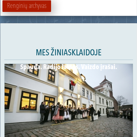
Renginių archyvas
MES ŽINIASKLAIDOJE
Spauda. Radijo laidos. Vaizdo įrašai.