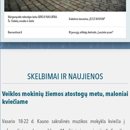
Marijampolės televizijos laida GEROJI NAUJIENA.
Kalėdinis koncertas „ECCE NOVUM“
Šv. Kalėdų muzika ir žodis
Bernardinai.lt
III jaunųjų atlikėjų festivalis „Laudate pueri“
SKELBIMAI IR NAUJIENOS
Veiklos mokinių žiemos atostogų metu, maloniai
kviečiame
Vasario 18-22 d. Kauno sakralinės muzikos mokykla kviečia į