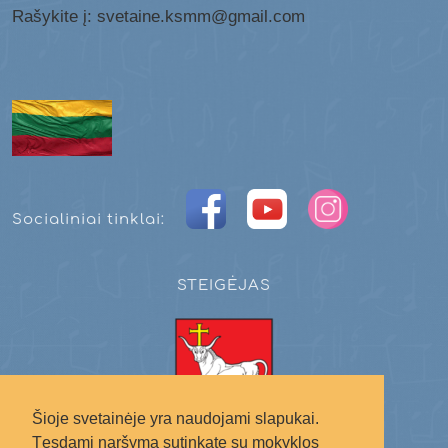
Rašykite į: svetaine.ksmm@gmail.com
Socialiniai tinklai:
STEIGĖJAS
Šioje svetainėje yra naudojami slapukai.
Tęsdami naršymą sutinkate su mokyklos