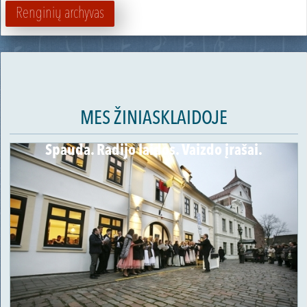
Renginių archyvas
MES ŽINIASKLAIDOJE
Spauda. Radijo laidos. Vaizdo įrašai.