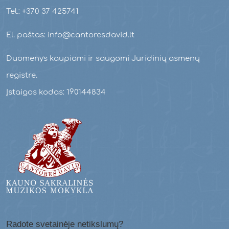
Tel.: +370 37 425741
El. paštas: info@cantoresdavid.lt
Duomenys kaupiami ir saugomi Juridinių asmenų
registre.
Įstaigos kodas: 190144834
Radote svetainėje netikslumų?