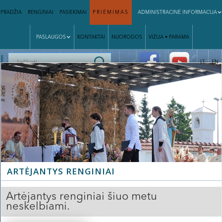
PRADŽIA
RENGINIAI
PASIEKIMAI
PRIĖMIMAS
ADMINISTRACINĖ INFORMACIJA
PASLAUGOS
KONTAKTAI
NUORODOS
VIZIJA • PARAMA
|
LT
EN
ARTĖJANTYS RENGINIAI
Artėjantys renginiai šiuo metu
neskelbiami.