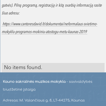
gatvės). Pilną programą, registraciją ir kitą svarbią informaciją rasite
šiuo adresu:
https://www.cantoresdavid.lt/dokumentai/neformalaus-svietimo-
mokyklu-programos-mokiniu-atostogu-metu-kaunas-2019
No items found.
Kauno sakralinės muzikos mokykla
- savivaldybės
biudžetinė įstaiga
Adresas: M. Valančiaus g. 8, LT-44275, Kaunas