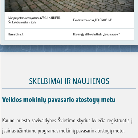
Marijampolės televizijos laida GEROJI NAUJIENA.
Kalėdinis koncertas „ECCE NOVUM“
Šv. Kalėdų muzika ir žodis
Bernardinai.lt
III jaunųjų atlikėjų festivalis „Laudate pueri“
SKELBIMAI IR NAUJIENOS
Veiklos mokinių pavasario atostogų metu
Kauno miesto savivaldybės Švietimo skyrius kviečia registruotis į
įvairias užimtumo programas mokinių pavasario atostogų metu.