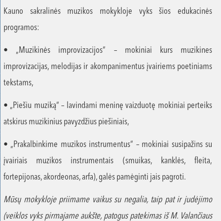
Kauno sakralinės muzikos mokykloje vyks šios edukacinės
programos:
• „Muzikinės improvizacijos“ – mokiniai kurs muzikines
improvizacijas, melodijas ir akompanimentus įvairiems poetiniams
tekstams,
• „Piešiu muziką“ – lavindami meninę vaizduotę mokiniai perteiks
atskirus muzikinius pavyzdžius piešiniais,
• „Prakalbinkime muzikos instrumentus“ – mokiniai susipažins su
įvairiais muzikos instrumentais (smuikas, kanklės, fleita,
fortepijonas, akordeonas, arfa), galės pamėginti jais pagroti.
Mūsų mokykloje priimame vaikus su negalia, taip pat ir judėjimo
(veiklos vyks pirmajame aukšte, patogus patekimas iš M. Valančiaus