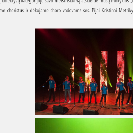
ų kolektyvų kategorijoje savo meistriškumą atskleidė mūsų mokyklos „I
me choristus ir dėkojame choro vadovams ses. Pijai Kristinai Metriky