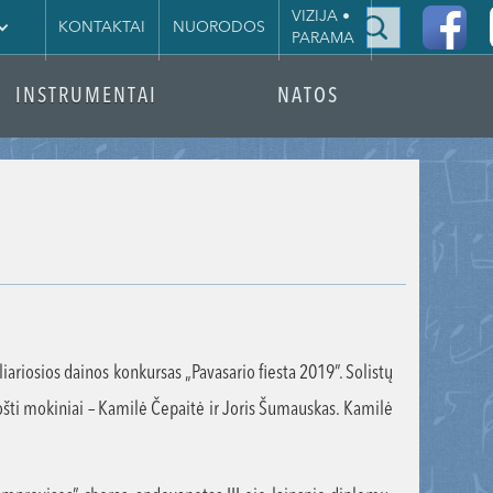
|
VIZIJA •
KONTAKTAI
NUORODOS
PARAMA
INSTRUMENTAI
NATOS
liariosios dainos konkursas „Pavasario fiesta 2019”. Solistų
ošti mokiniai – Kamilė Čepaitė ir Joris Šumauskas. Kamilė