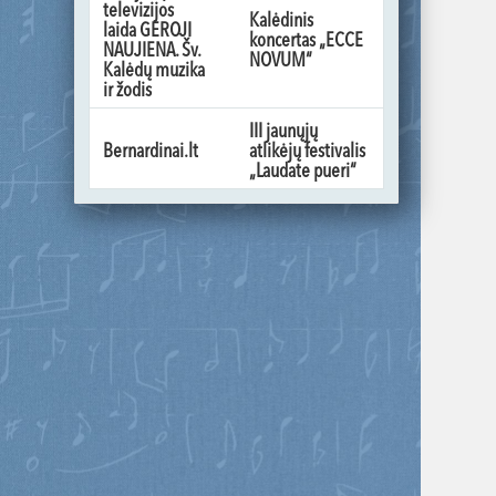
televizijos
Kalėdinis
laida GEROJI
koncertas „ECCE
NAUJIENA. Šv.
NOVUM“
Kalėdų muzika
ir žodis
III jaunųjų
Bernardinai.lt
atlikėjų festivalis
„Laudate pueri“