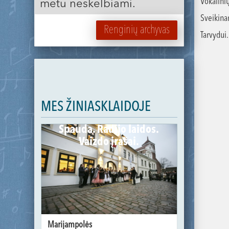
Vokalini
metu neskelbiami.
Sveikina
Renginių archyvas
Tarvydui.
MES ŽINIASKLAIDOJE
Spauda. Radijo laidos.
Vaizdo įrašai.
Marijampolės