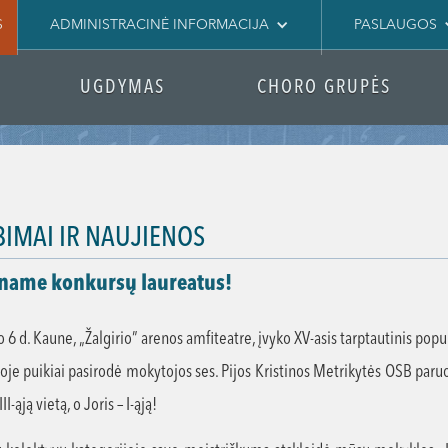
S
ADMINISTRACINĖ INFORMACIJA
PASLAUGOS
UGDYMAS
CHORO GRUPĖS
BIMAI IR NAUJIENOS
iname konkursų laureatus!
 6 d. Kaune, „Žalgirio” arenos amfiteatre, įvyko XV-asis tarptautinis popu
joje puikiai pasirodė mokytojos ses. Pijos Kristinos Metrikytės OSB paru
II-ąją vietą, o Joris – I-ąją!