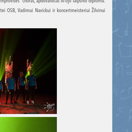
mprovises” choras, apdovanotas III-ojo laipsnio diplomu.
tei OSB, Vadimui Navickui ir koncertmeisteriui Žilvinui