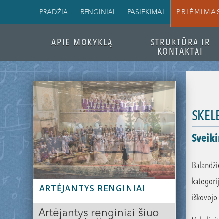
PRADŽIA
RENGINIAI
PASIEKIMAI
PRIĖMIMA
APIE MOKYKLĄ
STRUKTŪRA IR
KONTAKTAI
SKEL
Sveik
Balandžio
kategori
Slide 2 of 3.
ARTĖJANTYS RENGINIAI
iškovojo I
Artėjantys renginiai šiuo