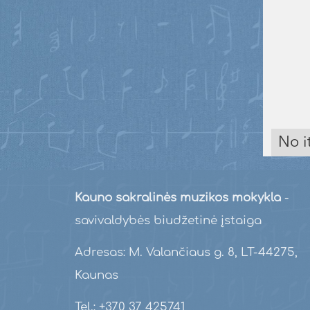
No i
Kauno sakralinės muzikos mokykla
-
savivaldybės biudžetinė įstaiga
Adresas: M. Valančiaus g. 8, LT-44275,
Kaunas
Tel.: +370 37 425741