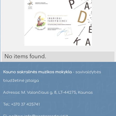
No items found.
Kauno sakralinės muzikos mokykla
- savivaldybės
biudžetinė įstaiga
Adresas: M. Valančiaus g. 8, LT-44275, Kaunas
Tel.: +370 37 425741