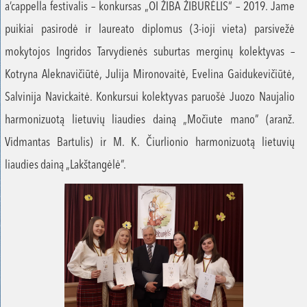
a’cappella festivalis – konkursas „OI ŽIBA ŽIBURĖLIS“ – 2019. Jame
puikiai pasirodė ir laureato diplomus (3-ioji vieta) parsivežė
mokytojos Ingridos Tarvydienės suburtas merginų kolektyvas –
Kotryna Aleknavičiūtė, Julija Mironovaitė, Evelina Gaidukevičiūtė,
Salvinija Navickaitė. Konkursui kolektyvas paruošė Juozo Naujalio
harmonizuotą lietuvių liaudies dainą „Močiute mano” (aranž.
Vidmantas Bartulis) ir M. K. Čiurlionio harmonizuotą lietuvių
liaudies dainą „Lakštangėlė”.