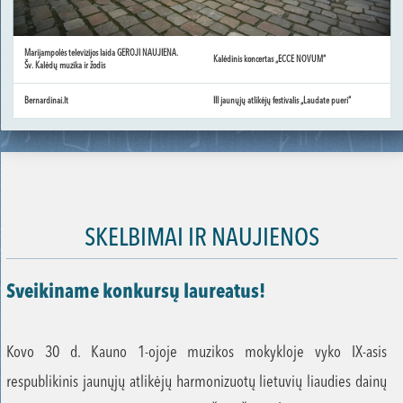
Marijampolės televizijos laida GEROJI NAUJIENA.
Kalėdinis koncertas „ECCE NOVUM“
Šv. Kalėdų muzika ir žodis
Bernardinai.lt
III jaunųjų atlikėjų festivalis „Laudate pueri“
SKELBIMAI IR NAUJIENOS
Sveikiname konkursų laureatus!
Kovo 30 d. Kauno 1-ojoje muzikos mokykloje vyko IX-asis
respublikinis jaunųjų atlikėjų harmonizuotų lietuvių liaudies dainų