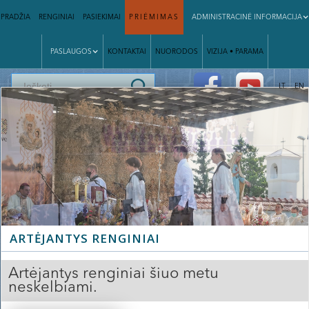
PRADŽIA
RENGINIAI
PASIEKIMAI
PRIĖMIMAS
ADMINISTRACINĖ INFORMACIJA
PASLAUGOS
KONTAKTAI
NUORODOS
VIZIJA • PARAMA
|
LT
EN
Slide 2 of 3.
ARTĖJANTYS RENGINIAI
Artėjantys renginiai šiuo metu
neskelbiami.