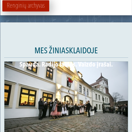
Renginių archyvas
MES ŽINIASKLAIDOJE
Spauda. Radijo laidos. Vaizdo įrašai.