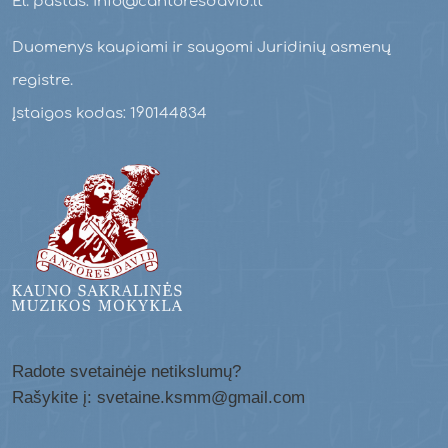
El. paštas: info@cantoresdavid.lt
Duomenys kaupiami ir saugomi Juridinių asmenų
registre.
Įstaigos kodas: 190144834
Radote svetainėje netikslumų?
Rašykite į: svetaine.ksmm@gmail.com