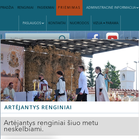
PRADŽIA
RENGINIAI
PASIEKIMAI
PRIĖMIMAS
ADMINISTRACINĖ INFORMACIJA
PASLAUGOS
KONTAKTAI
NUORODOS
VIZIJA • PARAMA
|
LT
EN
ARTĖJANTYS RENGINIAI
Artėjantys renginiai šiuo metu
neskelbiami.