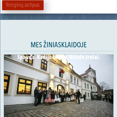
Renginių archyvas
MES ŽINIASKLAIDOJE
Spauda. Radijo laidos. Vaizdo įrašai.