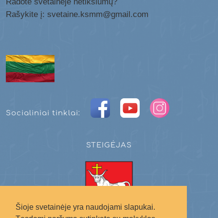
Radote svetainėje netikslumų?
Rašykite į: svetaine.ksmm@gmail.com
Socialiniai tinklai:
STEIGĖJAS
Šioje svetainėje yra naudojami slapukai.