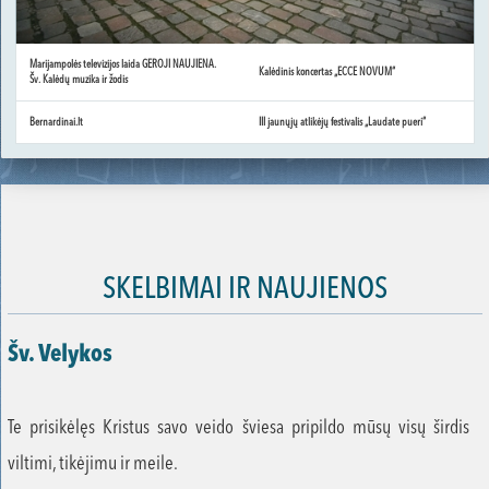
Marijampolės televizijos laida GEROJI NAUJIENA.
Kalėdinis koncertas „ECCE NOVUM“
Šv. Kalėdų muzika ir žodis
Bernardinai.lt
III jaunųjų atlikėjų festivalis „Laudate pueri“
SKELBIMAI IR NAUJIENOS
Šv. Velykos
Te prisikėlęs Kristus savo veido šviesa pripildo mūsų visų širdis
viltimi, tikėjimu ir meile.