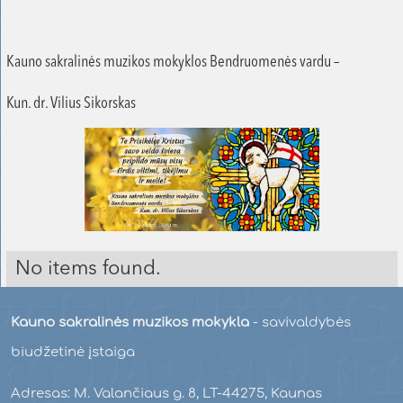
Kauno sakralinės muzikos mokyklos Bendruomenės vardu –
Kun. dr. Vilius Sikorskas
No items found.
Kauno sakralinės muzikos mokykla
- savivaldybės
biudžetinė įstaiga
Adresas: M. Valančiaus g. 8, LT-44275, Kaunas