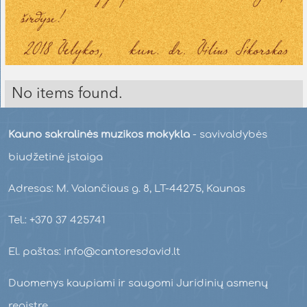
No items found.
Kauno sakralinės muzikos mokykla
- savivaldybės
biudžetinė įstaiga
Adresas: M. Valančiaus g. 8, LT-44275, Kaunas
Tel.: +370 37 425741
El. paštas: info@cantoresdavid.lt
Duomenys kaupiami ir saugomi Juridinių asmenų
registre.