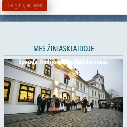
Renginių archyvas
MES ŽINIASKLAIDOJE
Spauda. Radijo laidos. Vaizdo įrašai.