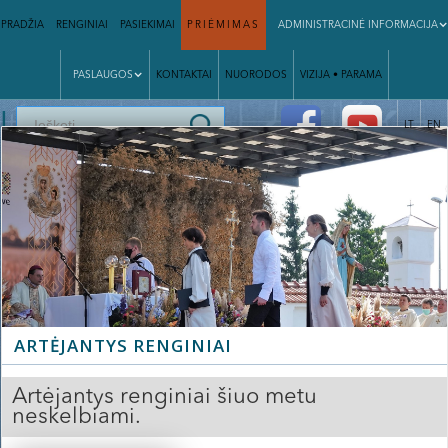
PRADŽIA
RENGINIAI
PASIEKIMAI
PRIĖMIMAS
ADMINISTRACINĖ INFORMACIJA
PASLAUGOS
KONTAKTAI
NUORODOS
VIZIJA • PARAMA
|
LT
EN
ARTĖJANTYS RENGINIAI
Artėjantys renginiai šiuo metu
neskelbiami.