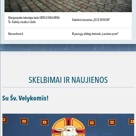
Marijampolės televizijos laida GEROJI NAUJIENA.
Kalėdinis koncertas „ECCE NOVUM“
Šv. Kalėdų muzika ir žodis
Bernardinai.lt
III jaunųjų atlikėjų festivalis „Laudate pueri“
SKELBIMAI IR NAUJIENOS
Su Šv. Velykomis!