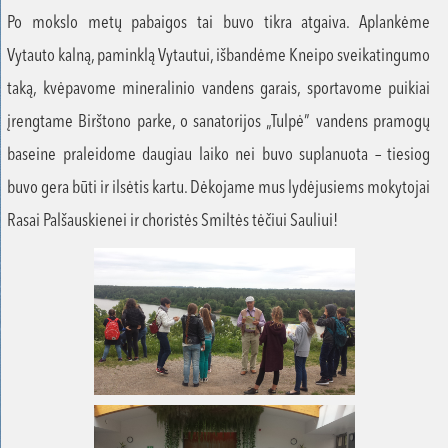
Po mokslo metų pabaigos tai buvo tikra atgaiva. Aplankėme
Vytauto kalną, paminklą Vytautui, išbandėme Kneipo sveikatingumo
taką, kvėpavome mineralinio vandens garais, sportavome puikiai
įrengtame Birštono parke, o sanatorijos „Tulpė” vandens pramogų
baseine praleidome daugiau laiko nei buvo suplanuota – tiesiog
buvo gera būti ir ilsėtis kartu. Dėkojame mus lydėjusiems mokytojai
Rasai Palšauskienei ir choristės Smiltės tėčiui Sauliui!