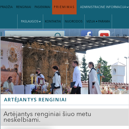
PRADŽIA
RENGINIAI
PASIEKIMAI
PRIĖMIMAS
ADMINISTRACINĖ INFORMACIJA
PASLAUGOS
KONTAKTAI
NUORODOS
VIZIJA • PARAMA
|
LT
EN
ARTĖJANTYS RENGINIAI
Artėjantys renginiai šiuo metu
neskelbiami.