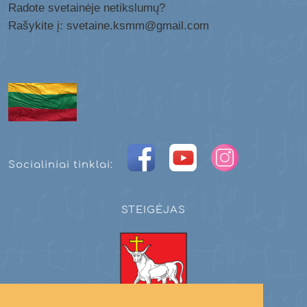
Radote svetainėje netikslumų?
Rašykite į: svetaine.ksmm@gmail.com
Socialiniai tinklai:
STEIGĖJAS