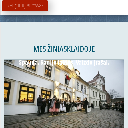
Renginių archyvas
MES ŽINIASKLAIDOJE
Spauda. Radijo laidos. Vaizdo įrašai.