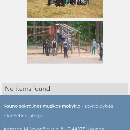
No items found.
Kauno sakralinės muzikos mokykla
- savivaldybės
biudžetinė įstaiga
Adresas: M. Valančiaus g. 8, LT-44275, Kaunas