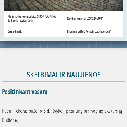
Marijampolės televizijos laida GEROJI NAUJIENA.
Kalėdinis koncertas „ECCE NOVUM“
Šv. Kalėdų muzika ir žodis
Bernardinai.lt
III jaunųjų atlikėjų festivalis „Laudate pueri“
SKELBIMAI IR NAUJIENOS
Pasitinkant vasarą
Pueri II choras birželio 5 d. išvyko į pažintinę-pramoginę ekskursiją
Birštone.