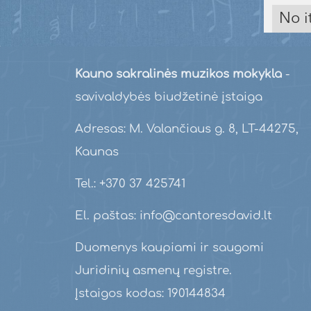
No i
Kauno sakralinės muzikos mokykla
-
savivaldybės biudžetinė įstaiga
Adresas: M. Valančiaus g. 8, LT-44275,
Kaunas
Tel.: +370 37 425741
El. paštas: info@cantoresdavid.lt
Duomenys kaupiami ir saugomi
Juridinių asmenų registre.
Įstaigos kodas: 190144834