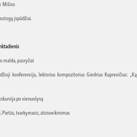
. Mišios
ostogų įspūdžiai.
nktadienis
o malda, pusryčiai
žioji konferencija, lektorius kompozitorius Giedrius Kuprevičius: „K
skursija po vienuolyną
l.
Pietūs, tvarkymasis, atsisveikinimas