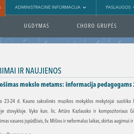
S
ADMINISTRACINĖ INFORMACIJA
PASLAUGOS
UGDYMAS
CHORO GRUPĖS
BIMAI IR NAUJIENOS
uošimas mokslo metams: informacija pedagogams
o 23-24 d. Kauno sakralinės muzikos mokyklos mokytojai susitiko P
ėje stovykloje. Vyko kun. lic. Artūro Kazlausko ir kompozitoriaus Gi
imas vasaros įspūdžiais, šv. Mišios ir neformalus laikas, skirtas augimui ir