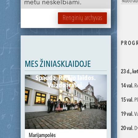
Nuotra
metu neskelbiami.
Renginių archyvas
P R O G 
MES ŽINIASKLAIDOJE
23 d., ke
Spauda. Radijo laidos.
Vaizdo įrašai.
14 val.
Re
15 val.
Pl
19 val.
Va
20 val.
Dv
Marijampolės