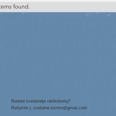
tems found.
Radote svetainėje netikslumų?
Rašykite į: svetaine.ksmm@gmail.com