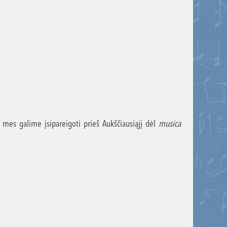
ą mes galime įsipareigoti prieš Aukščiausiąjį dėl
musica