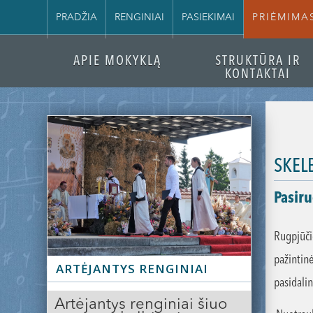
PRADŽIA
RENGINIAI
PASIEKIMAI
PRIĖMIMA
APIE MOKYKLĄ
STRUKTŪRA IR
KONTAKTAI
SKEL
Pasir
Rugpjūči
pažintin
ARTĖJANTYS RENGINIAI
pasidalin
Artėjantys renginiai šiuo