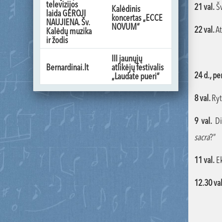
televizijos
21 val.
Šv
Kalėdinis
laida GEROJI
koncertas „ECCE
NAUJIENA. Šv.
NOVUM“
22 val.
At
Kalėdų muzika
ir žodis
III jaunųjų
Bernardinai.lt
atlikėjų festivalis
24 d., pe
„Laudate pueri“
8 val.
Ryt
9 val.
Did
sacra
?”
11 val.
Ek
12.30 va