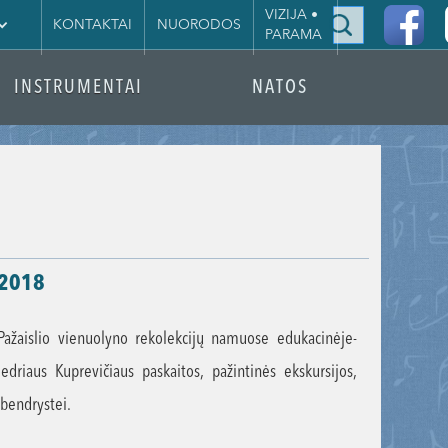
|
VIZIJA •
KONTAKTAI
NUORODOS
PARAMA
INSTRUMENTAI
NATOS
 2018
ažaislio vienuolyno rekolekcijų namuose edukacinėje-
edriaus Kuprevičiaus paskaitos, pažintinės ekskursijos,
 bendrystei.