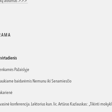
ukų albumas >>>
R A M A
tvirtadienis
nkamės Pažaislyje
aukiame baidarėmis Nemunu iki Senamiesčio
karienė
asinė konferencija. Lektorius kun. lic. Artūras Kazlauskas: „Tikinti mokykl