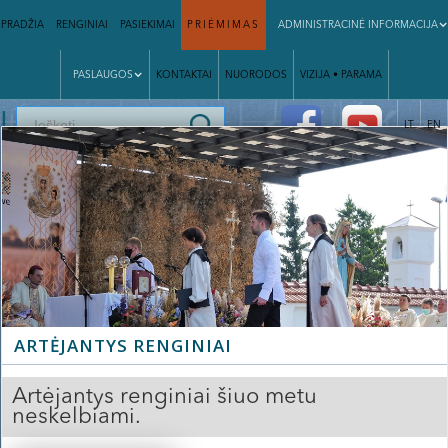
PRADŽIA
RENGINIAI
PASIEKIMAI
PRIĖMIMAS
ADMINISTRACINĖ INFORMACIJA
PASLAUGOS
KONTAKTAI
NUORODOS
VIZIJA • PARAMA
|
LT
EN
ARTĖJANTYS RENGINIAI
Artėjantys renginiai šiuo metu
neskelbiami.