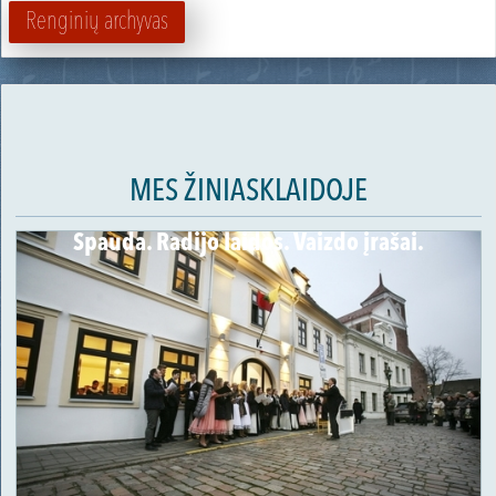
Renginių archyvas
MES ŽINIASKLAIDOJE
Spauda. Radijo laidos. Vaizdo įrašai.