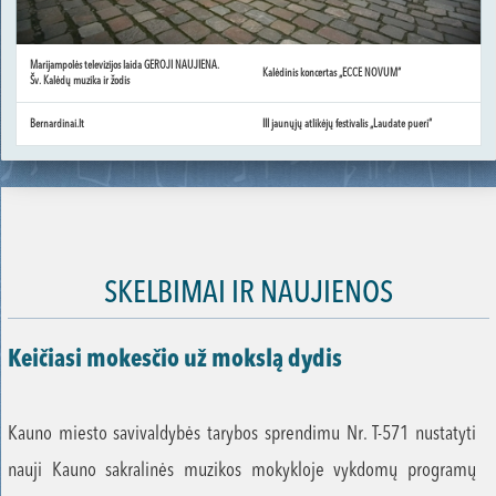
Marijampolės televizijos laida GEROJI NAUJIENA.
Kalėdinis koncertas „ECCE NOVUM“
Šv. Kalėdų muzika ir žodis
Bernardinai.lt
III jaunųjų atlikėjų festivalis „Laudate pueri“
SKELBIMAI IR NAUJIENOS
Keičiasi mokesčio už mokslą dydis
Kauno miesto savivaldybės tarybos sprendimu Nr. T-571 nustatyti
nauji Kauno sakralinės muzikos mokykloje vykdomų programų