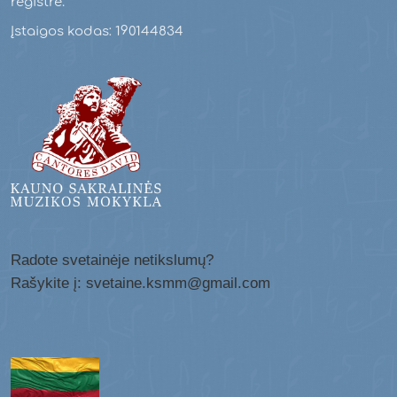
registre.
Įstaigos kodas: 190144834
Radote svetainėje netikslumų?
Rašykite į: svetaine.ksmm@gmail.com