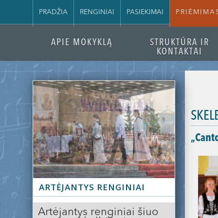
PRADŽIA
RENGINIAI
PASIEKIMAI
PRIĖMIMA
APIE MOKYKLĄ
STRUKTŪRA IR
KONTAKTAI
SKEL
„Canto
Slide 2 of 3.
ARTĖJANTYS RENGINIAI
Artėjantys renginiai šiuo