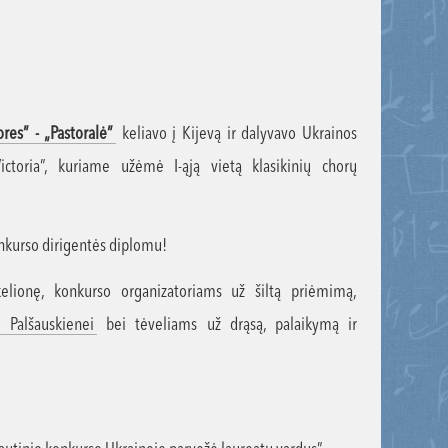
ores” - „Pastoralė”
keliavo į Kijevą ir dalyvavo Ukrainos
Victoria”, kuriame užėmė I-ąją vietą klasikinių chorų
nkurso dirigentės diplomu!
elionę, konkurso organizatoriams už šiltą priėmimą,
i Palšauskienei
bei tėveliams už drąsą, palaikymą ir