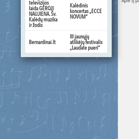
Apie šį 
televizijos
Kalėdinis
laida GEROJI
koncertas „ECCE
NAUJIENA. Šv.
NOVUM“
Kalėdų muzika
ir žodis
III jaunųjų
Bernardinai.lt
atlikėjų festivalis
„Laudate pueri“