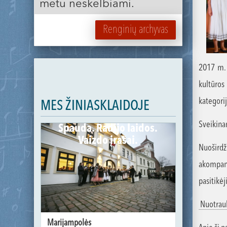
metu neskelbiami.
Renginių archyvas
2017 m.
kultūros
kategorij
MES ŽINIASKLAIDOJE
Sveikina
Spauda. Radijo laidos.
Vaizdo įrašai.
Nuošird
akompan
pasitikė
Nuotrau
Marijampolės