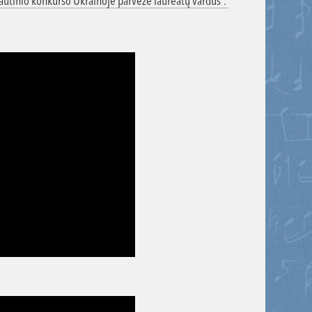
autinio konkurso Ukrainoje parvežė laureatų vardus”.