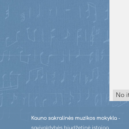
No i
Kauno sakralinės muzikos mokykla
-
savivaldybės biudžetinė įstaiga