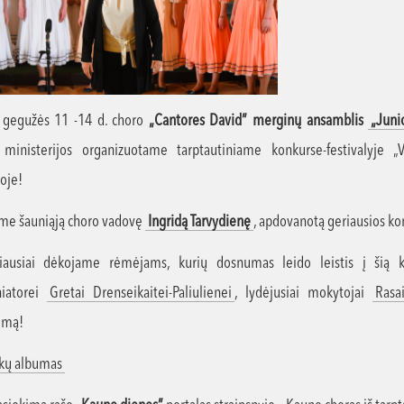
 gegužės 11 -14 d. choro
„Cantores David” merginų ansamblis
„Juni
 ministerijos organizuotame tarptautiniame konkurse-festivalyje „
oje!
me šauniąją choro vadovę
Ingridą Tarvydienę
, apdovanotą geriausios ko
žiausiai dėkojame rėmėjams, kurių dosnumas leido leistis į šią k
iatorei
Gretai Drenseikaitei-Paliulienei
, lydėjusiai mokytojai
Rasa
jimą!
kų albumas