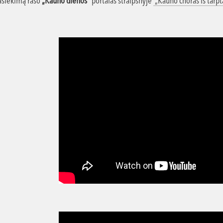
pasiekimą rašo
„Kauno dienos”
portalas straipsnyje
„Kauno choras iš tarpt