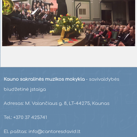
Kauno sakralinės muzikos mokykla
- savivaldybės
biudžetinė įstaiga
Adresas: M. Valančiaus g. 8, LT-44275, Kaunas
Tel.: +370 37 425741
El. paštas: info@cantoresdavid.lt