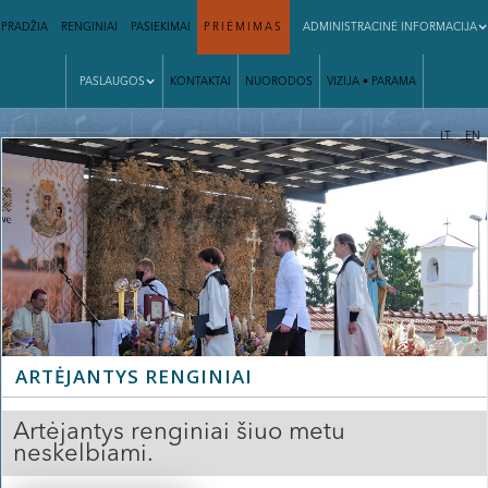
PRADŽIA
RENGINIAI
PASIEKIMAI
PRIĖMIMAS
ADMINISTRACINĖ INFORMACIJA
PASLAUGOS
KONTAKTAI
NUORODOS
VIZIJA • PARAMA
|
LT
EN
Slide 2 of 3.
ARTĖJANTYS RENGINIAI
Artėjantys renginiai šiuo metu
neskelbiami.