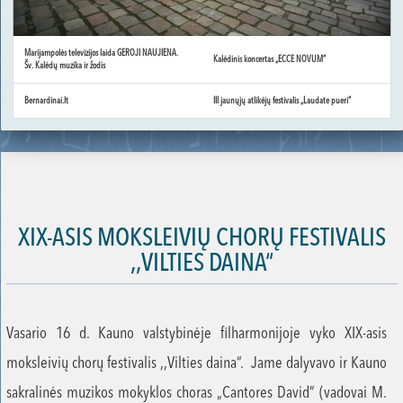
Marijampolės televizijos laida GEROJI NAUJIENA.
Kalėdinis koncertas „ECCE NOVUM“
Šv. Kalėdų muzika ir žodis
Bernardinai.lt
III jaunųjų atlikėjų festivalis „Laudate pueri“
XIX-ASIS MOKSLEIVIŲ CHORŲ FESTIVALIS
,,VILTIES DAINA“
Vasario 16 d. Kauno valstybinėje filharmonijoje vyko XIX-asis
moksleivių chorų festivalis ,,Vilties daina“. Jame dalyvavo ir Kauno
sakralinės muzikos mokyklos choras „Cantores David” (vadovai M.