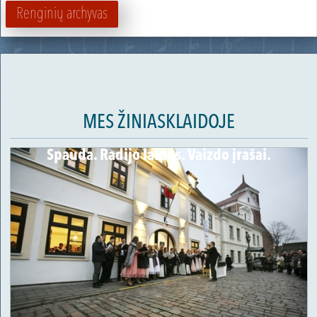
Renginių archyvas
MES ŽINIASKLAIDOJE
Spauda. Radijo laidos. Vaizdo įrašai.