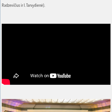
Radzevičius ir I. Tarvydienė).