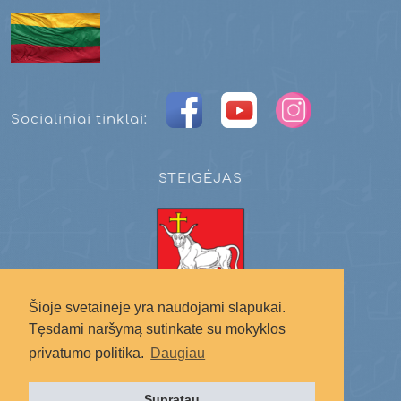
Socialiniai tinklai:
STEIGĖJAS
Šioje svetainėje yra naudojami slapukai.
Kauno miesto savivaldybė
Tęsdami naršymą sutinkate su mokyklos
privatumo politika.
Daugiau
Supratau